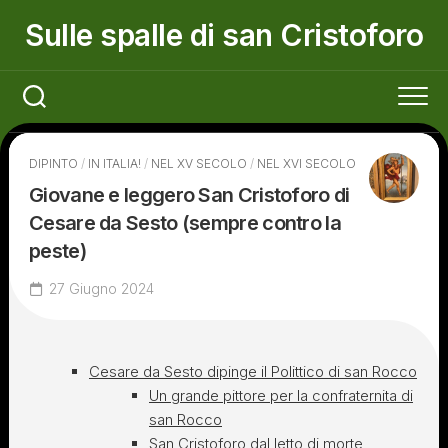
Skip
Sulle spalle di san Cristoforo
to
content
DIPINTO
/
IN ITALIA!
/
NEL XV SECOLO
/
NEL XVI SECOLO
Giovane e leggero San Cristoforo di
Cesare da Sesto (sempre contro la
peste)
27 Giugno 2024
Cesare da Sesto dipinge il Polittico di san Rocco
Un grande pittore per la confraternita di
san Rocco
San Cristoforo dal letto di morte