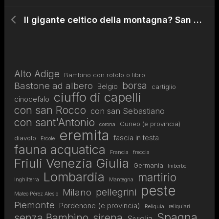
Il gigante celtico della montagna? San Cristoforo a Tremosine sul Garda (BS)
Alto Adige
Bambino con rotolo o libro
borsa
Bastone ad albero
Belgio
cartiglio
ciuffo di capelli
cinocefalo
con san Rocco
con san Sebastiano
con sant'Antonio
Cuneo (e provincia)
corona
eremita
fascia in testa
diavolo
Ercole
fauna acquatica
Francia
freccia
Friuli Venezia Giulia
Germania
Imberbe
Lombardia
martirio
Inghilterra
Mantegna
peste
pellegrini
Milano
Mateo Pérez Alesio
Piemonte
Pordenone (e provincia)
Reliquia
reliquiari
Spagna
senza Bambino
sirena
Siviglia