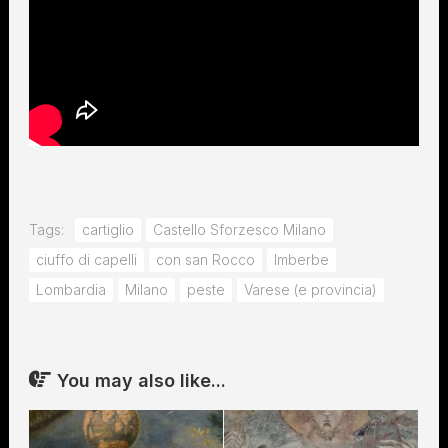
Tags:
cartiglio
Castello Sforzesco Milano
ciuffo di capelli
con san Rocco
Imberbe
Lombardia
Milano
peste
Varese (e provincia)
You may also like...