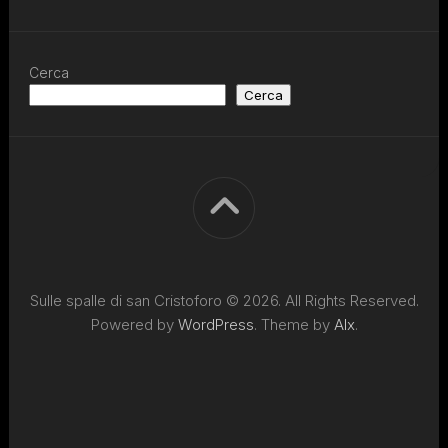
Cerca
Cerca
Sulle spalle di san Cristoforo © 2026. All Rights Reserved.
Powered by
WordPress
. Theme by
Alx
.