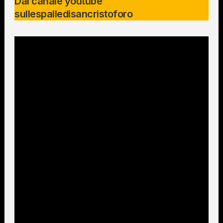
Dal canale youtube
sullespalledisancristoforo