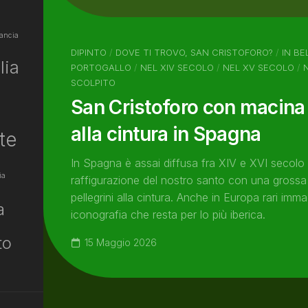
ancia
DIPINTO
/
DOVE TI TROVO, SAN CRISTOFORO?
/
IN BE
lia
PORTOGALLO
/
NEL XIV SECOLO
/
NEL XV SECOLO
/
SCOLPITO
San Cristoforo con macina 
alla cintura in Spagna
te
In Spagna è assai diffusa fra XIV e XVI secolo 
ia
raffigurazione del nostro santo con una grossa
pellegrini alla cintura. Anche in Europa rari imma
a
iconografia che resta per lo più iberica.
to
15 Maggio 2026