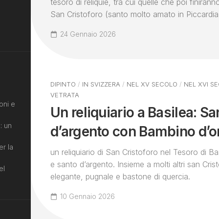
tesoro di reliquie, tra cui quelle che poi finiranno
San Cristoforo (santo molto amato in Piccardia
24 Gennaio 2026
DIPINTO
/
IN SVIZZERA
/
NEL XV SECOLO
/
NEL XVI S
VETRATA
oni e
Un reliquiario a Basilea: Sa
: un
d’argento con Bambino d’o
er la
un reliquiario di San Cristoforo nel Tesoro di B
e santo d’argento. Insieme a molti altri san Cris
el
elegante, pugnale e bastone di quercia.
10 Gennaio 2026