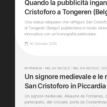
Quando la pubblicità ingan
Cristoforo a Tongeren (Bel
Una statua reliquiario che raffigura San Cristof
di Tongeren (Belgio) pubblicitaria in modo stra
innovativa con un’iconografia particolare.
30 Gennaio 2026
IN FRANCIA
/
NEL XV SECOLO
/
NEL XVI SECOLO
/
SC
Un signore medievale e le r
San Cristoforo in Piccardia
Un signore medievale, Aléaume de Fontaines, 
partecipato, alle crociate, porta da Costantinop