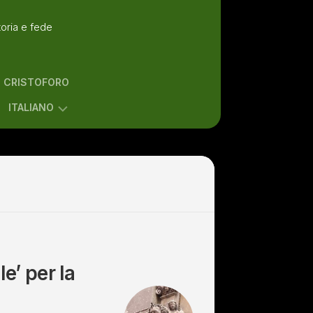
toria e fede
N CRISTOFORO
ITALIANO
ENGLISH
ITALIANO
e’ per la