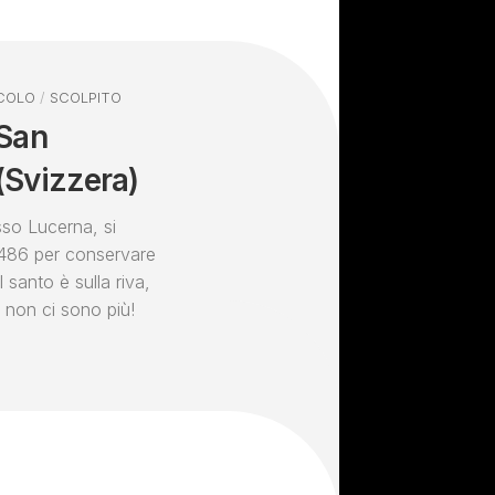
COLO
/
SCOLPITO
 San
(Svizzera)
sso Lucerna, si
 1486 per conservare
l santo è sulla riva,
 non ci sono più!