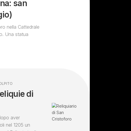
na: san
gio)
oro nella Cattedrale
no. Una statua
OLPITO
eliquie di
dopo aver
oli nel 1205 un