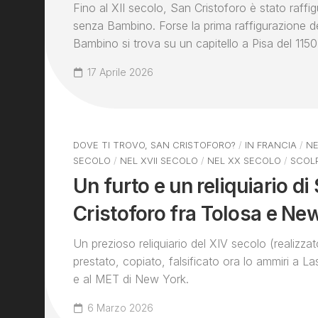
Fino al XII secolo, San Cristoforo è stato raff
senza Bambino. Forse la prima raffigurazione de
Bambino si trova su un capitello a Pisa del 115
17 Aprile 2026
DOVE TI TROVO, SAN CRISTOFORO?
/
IN FRANCIA
/
N
SECOLO
/
NEL XVII SECOLO
/
NEL XX SECOLO
/
SCOL
Un furto e un reliquiario di
Cristoforo fra Tolosa e Ne
Un prezioso reliquiario del XIV secolo (realizza
prestato, copiato, falsificato ora lo ammiri a L
e al MET di New York.
6 Marzo 2026