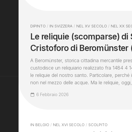
DIPINTO
/
IN SVIZZERA
/
NEL XV SECOLO
/
NEL XX SE
Le reliquie (scomparse) di
Cristoforo di Beromünster 
A Beromünster, storica cittadina mercantile pre
custodisce un reliquiario realizzato fra 1484 4
le reliquie del nostro santo. Particolare, perché i
non nel mezzo delle acque. Ma le reliquie, oggi,
6 Febbraio 2026
IN BELGIO
/
NEL XVI SECOLO
/
SCOLPITO