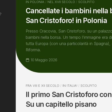
IN POLONIA
/
NEL XVII SECOLO
/
SCOLPITO
Cancellate i bambini nella 
?
San Cristoforo! in Polonia
Presso Cracovia, San Cristoforo. su un palazzo
bambini nella borsa. Un tempo l’immagine era di
tutta Europa (con una particolarità in Spagna),
Riforma.
10 Maggio 2026
FRA VIII E XII SECOLO
/
IN ITALIA!
/
SCOLPITO
Il primo San Cristoforo c
Su un capitello pisano