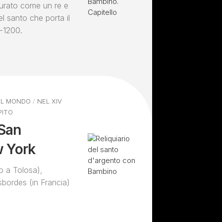
igurato come un re e
l santo che porta il
0-1200.
EL MONDO
/
NEL XIV
PITO
 San
w York
to a Tolosa),
asbordes (in Francia)