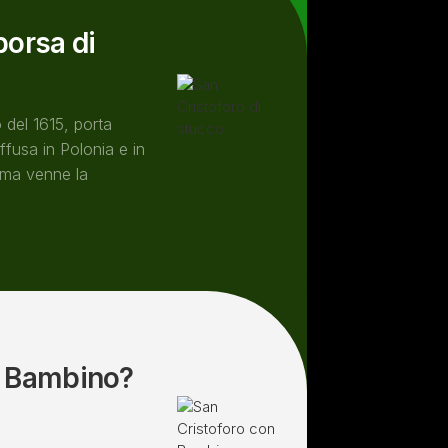
borsa di
 del 1615, porta
ffusa in Polonia e in
 ma venne la
on Bambino?