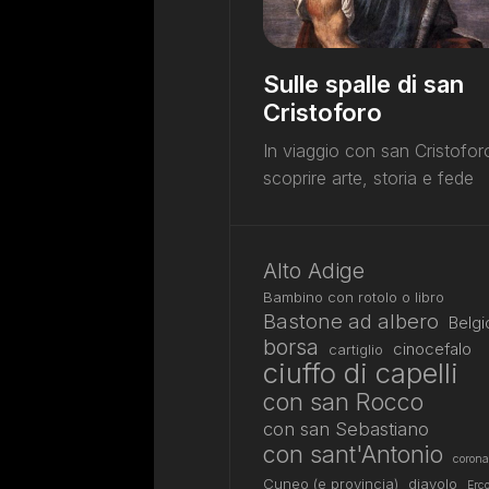
Sulle spalle di san
Cristoforo
In viaggio con san Cristofor
scoprire arte, storia e fede
Alto Adige
Bambino con rotolo o libro
Bastone ad albero
Belgi
borsa
cinocefalo
cartiglio
ciuffo di capelli
con san Rocco
con san Sebastiano
con sant'Antonio
corona
Cuneo (e provincia)
diavolo
Erco