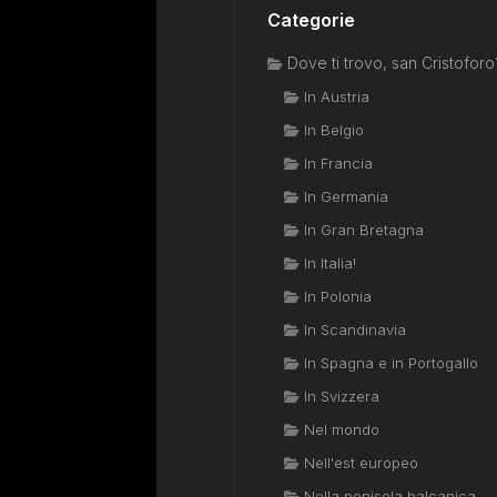
Categorie
Dove ti trovo, san Cristoforo
In Austria
In Belgio
In Francia
In Germania
In Gran Bretagna
In Italia!
In Polonia
In Scandinavia
In Spagna e in Portogallo
In Svizzera
Nel mondo
Nell'est europeo
Nella penisola balcanica