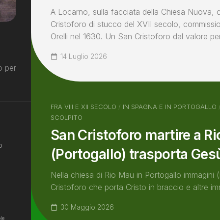
A Locarno, sulla facciata della Chiesa Nuova, 
Cristoforo di stucco del XVII secolo, commissi
Orelli nel 1630. Un San Cristoforo dal valore p
14 Luglio 2026
o per
FRA VIII E XII SECOLO
/
IN SPAGNA E IN PORTOGALLO
SCOLPITO
San Cristoforo martire a R
o
(Portogallo) trasporta Ges
Nella chiesa di Rio Mau in Portogallo immagini (
Cristoforo che porta Cristo in braccio e altre imm
30 Maggio 2026
le