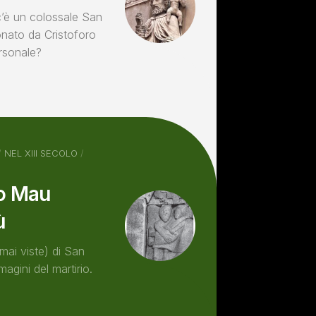
c’è un colossale San
onato da Cristoforo
ersonale?
/
NEL XIII SECOLO
/
io Mau
ù
mai viste) di San
agini del martirio.