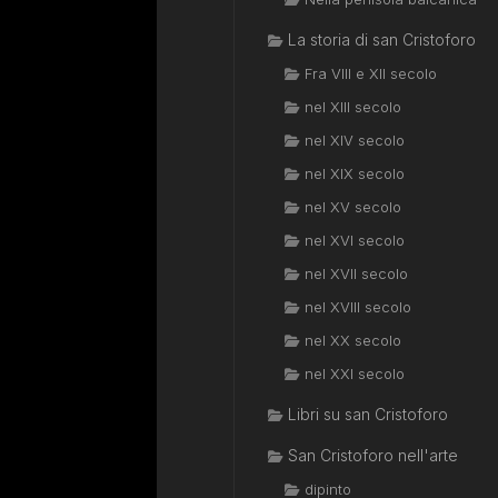
La storia di san Cristoforo
Fra VIII e XII secolo
nel XIII secolo
nel XIV secolo
nel XIX secolo
nel XV secolo
nel XVI secolo
nel XVII secolo
nel XVIII secolo
nel XX secolo
nel XXI secolo
Libri su san Cristoforo
San Cristoforo nell'arte
dipinto