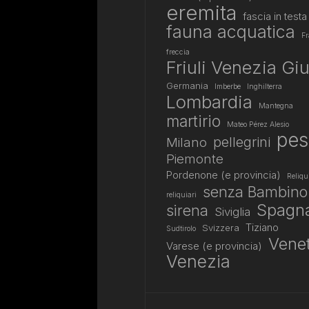
eremita
fascia in testa
fauna acquatica
Fr
freccia
Friuli Venezia Giu
Germania
Imberbe
Inghilterra
Lombardia
Mantegna
martirio
Mateo Pérez Alesio
pes
pellegrini
Milano
Piemonte
Pordenone (e provincia)
Reliqu
senza Bambino
reliquiari
Spagn
sirena
Siviglia
Tiziano
Svizzera
Sudtirolo
Vene
Varese (e provincia)
Venezia