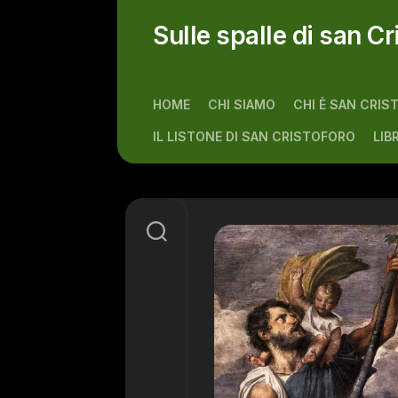
Skip
to
Sulle spalle di san Cr
content
HOME
CHI SIAMO
CHI È SAN CRIS
IL LISTONE DI SAN CRISTOFORO
LIB