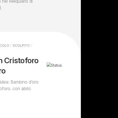
 nel Reliquiario di
)
ECOLO
/
SCOLPITO
/
n Cristoforo
ro
asilea: Bambino d’oro
toforo. con abito