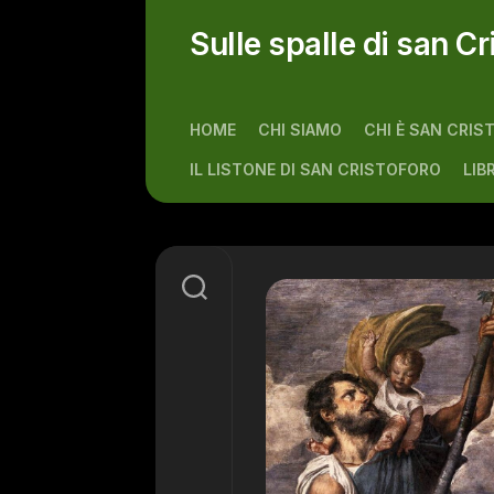
Skip
to
Sulle spalle di san Cr
content
HOME
CHI SIAMO
CHI È SAN CRIS
IL LISTONE DI SAN CRISTOFORO
LIB