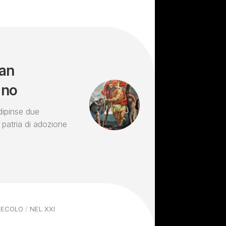
san
ino
dipinse due
 patria di adozione
 SECOLO
/
NEL XXI