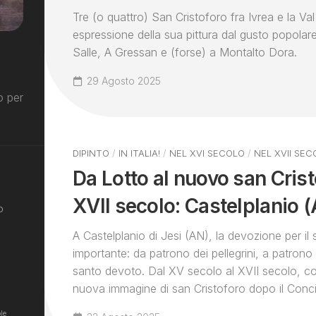
Tre (o quattro) San Cristoforo fra Ivrea e la V
espressione della sua pittura dal gusto popolar
Salle, A Gressan e (forse) a Montalto Dora.
29 Agosto 2025
o per
DIPINTO
/
IN ITALIA!
/
NEL XVI SECOLO
/
NEL XVII SEC
Da Lotto al nuovo san Crist
XVII secolo: Castelplanio 
o
A Castelplanio di Jesi (AN), la devozione per il 
importante: da patrono dei pellegrini, a patrono
santo devoto. Dal XV secolo al XVII secolo, co
nuova immagine di san Cristoforo dopo il Concil
le