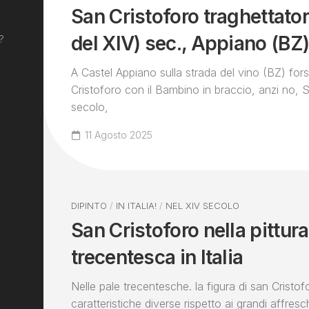
San Cristoforo traghettator
del XIV) sec., Appiano (BZ
?
A Castel Appiano sulla strada del vino (BZ) fors
Cristoforo con il Bambino in braccio, anzi no, 
secolo,
11 Agosto 2025
DIPINTO
/
IN ITALIA!
/
NEL XIV SECOLO
San Cristoforo nella pittura
trecentesca in Italia
Nelle pale trecentesche. la figura di san Cristo
caratteristiche diverse rispetto ai grandi affresc