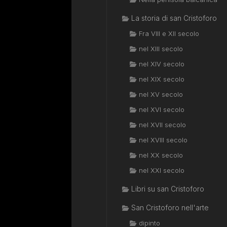
La storia di san Cristoforo
Fra VIII e XII secolo
nel XIII secolo
nel XIV secolo
nel XIX secolo
nel XV secolo
nel XVI secolo
nel XVII secolo
nel XVIII secolo
nel XX secolo
nel XXI secolo
Libri su san Cristoforo
San Cristoforo nell'arte
dipinto