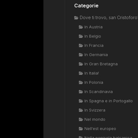
Categorie
Dove ti trovo, san Cristoforo
In Austria
In Belgio
In Francia
In Germania
In Gran Bretagna
In Italia!
In Polonia
In Scandinavia
In Spagna e in Portogallo
In Svizzera
Nel mondo
Nell'est europeo
Nella penisola balcanica