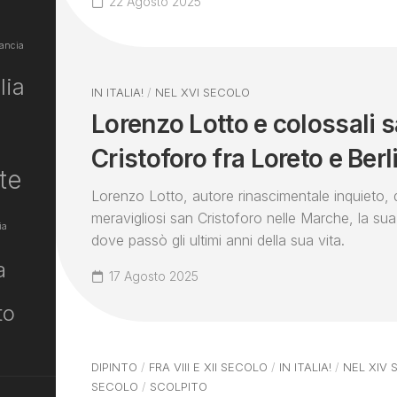
22 Agosto 2025
ancia
lia
IN ITALIA!
/
NEL XVI SECOLO
Lorenzo Lotto e colossali 
Cristoforo fra Loreto e Berl
te
Lorenzo Lotto, autore rinascimentale inquieto, 
meravigliosi san Cristoforo nelle Marche, la sua
ia
dove passò gli ultimi anni della sua vita.
a
17 Agosto 2025
to
DIPINTO
/
FRA VIII E XII SECOLO
/
IN ITALIA!
/
NEL XIV
SECOLO
/
SCOLPITO