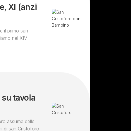
e, XI (anzi
)
e il primo san
Siamo nel XIV
 su tavola
foro assume delle
hi di san Cristoforo