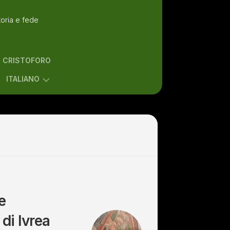
toria e fede
N CRISTOFORO
ITALIANO
ENGLISH
ITALIANO
e
di Ivrea