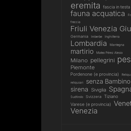
eremita
fascia in testa
fauna acquatica
Fr
freccia
Friuli Venezia Giu
Germania
Imberbe
Inghilterra
Lombardia
Mantegna
martirio
Mateo Pérez Alesio
pes
pellegrini
Milano
Piemonte
Pordenone (e provincia)
Reliqu
senza Bambino
reliquiari
Spagn
sirena
Siviglia
Tiziano
Svizzera
Sudtirolo
Vene
Varese (e provincia)
Venezia