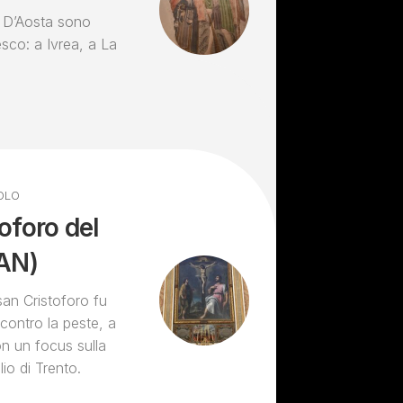
al D’Aosta sono
esco: a Ivrea, a La
OLO
oforo del
(AN)
san Cristoforo fu
 contro la peste, a
n un focus sulla
io di Trento.