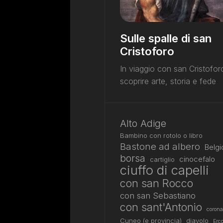
Sulle spalle di san
Cristoforo
In viaggio con san Cristofor
scoprire arte, storia e fede
Alto Adige
Bambino con rotolo o libro
Bastone ad albero
Belgi
borsa
cinocefalo
cartiglio
ciuffo di capelli
con san Rocco
con san Sebastiano
con sant'Antonio
corona
Cuneo (e provincia)
diavolo
Erco