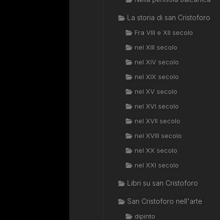
La storia di san Cristoforo
Fra VIII e XII secolo
nel XIII secolo
nel XIV secolo
nel XIX secolo
nel XV secolo
nel XVI secolo
nel XVII secolo
nel XVIII secolo
nel XX secolo
nel XXI secolo
Libri su san Cristoforo
San Cristoforo nell'arte
dipinto