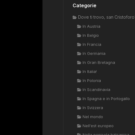
Categorie
Dove ti trovo, san Cristoforo
In Austria
In Belgio
In Francia
In Germania
In Gran Bretagna
In Italia!
In Polonia
In Scandinavia
In Spagna e in Portogallo
In Svizzera
Nel mondo
Nell'est europeo
Nella penisola balcanica