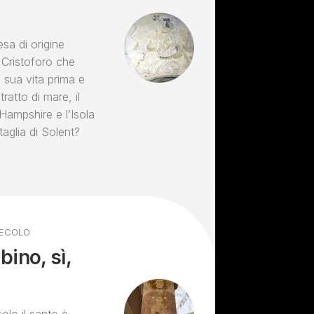
esa di origine
 Cristoforo che
 sua vita prima e
ratto di mare, il
’Hampshire e l’Isola
taglia di Solent?
 SECOLO
bino, sì,