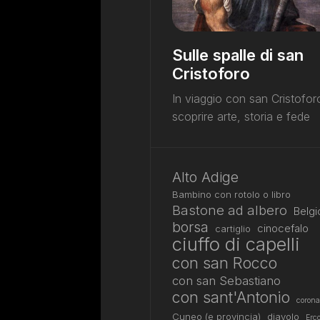
Sulle spalle di san
Cristoforo
In viaggio con san Cristofor
scoprire arte, storia e fede
Alto Adige
Bambino con rotolo o libro
Bastone ad albero
Belgi
borsa
cinocefalo
cartiglio
ciuffo di capelli
con san Rocco
con san Sebastiano
con sant'Antonio
corona
Cuneo (e provincia)
diavolo
Erco