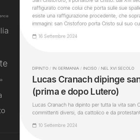
San Cristoforo, il portatore di Cristo: dal XIII se
raffigurato come colui che porta sulle sue spal
esiste una raffigurazione procedente, che sopr
ancia
immagini: san Cristoforo porta Cristo sul suo cu
lia
16 Settembre 2024
te
DIPINTO
/
IN GERMANIA
/
INCISO
/
NEL XVI SECOLO
Lucas Cranach dipinge san
ia
(prima e dopo Lutero)
a
Lucas Cranach ha dipinto per tutta la vita san C
to
committenti diversi, da cattolico e da protestan
10 Settembre 2024