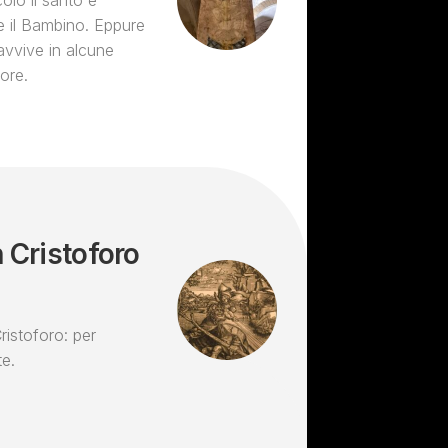
colo il santo è
le il Bambino. Eppure
avvive in alcune
ore.
 Cristoforo
ristoforo: per
te.