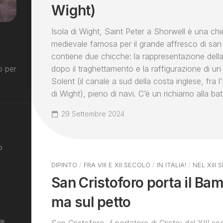
Wight)
Isola di Wight, Saint Peter a Shorwell è una chi
medievale famosa per il grande affresco di san
contiene due chicche: la rappresentazione della
dopo il traghettamento e la raffigurazione di un t
o per
Solent (il canale a sud della costa inglese, fra l
di Wight), pieno di navi. C’è un richiamo alla bat
29 Settembre 2024
o
DIPINTO
/
FRA VIII E XII SECOLO
/
IN ITALIA!
/
NEL XIII
San Cristoforo porta il Bam
ma sul petto
le