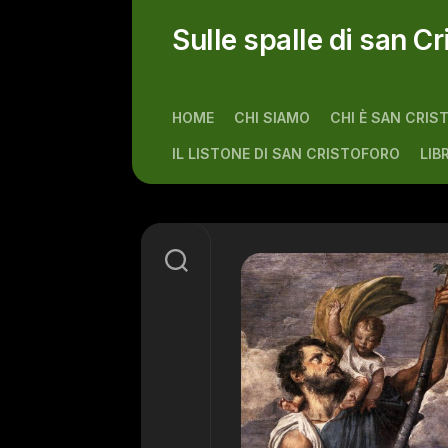
Skip
to
Sulle spalle di san Cr
content
HOME
CHI SIAMO
CHI È SAN CRIS
IL LISTONE DI SAN CRISTOFORO
LIB