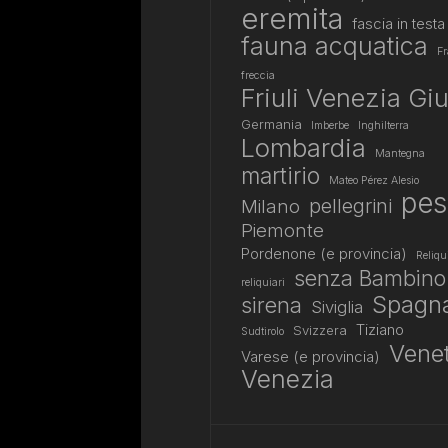
eremita
fascia in testa
fauna acquatica
Fr
freccia
Friuli Venezia Giu
Germania
Imberbe
Inghilterra
Lombardia
Mantegna
martirio
Mateo Pérez Alesio
pes
pellegrini
Milano
Piemonte
Pordenone (e provincia)
Reliqu
senza Bambino
reliquiari
Spagn
sirena
Siviglia
Tiziano
Svizzera
Sudtirolo
Vene
Varese (e provincia)
Venezia