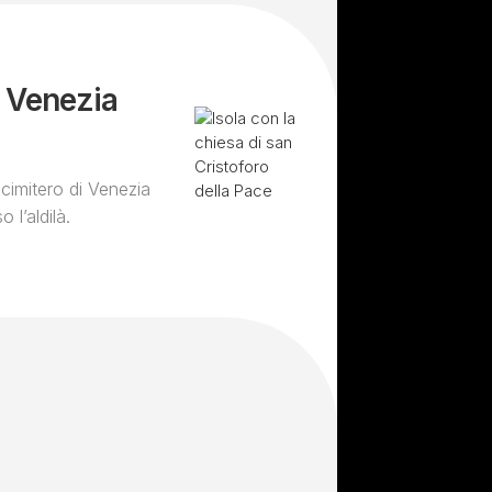
a Venezia
 cimitero di Venezia
 l’aldilà.