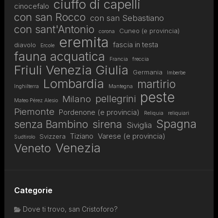
ciuffo di capelli
cinocefalo
con san Rocco
con san Sebastiano
con sant'Antonio
Cuneo (e provincia)
corona
eremita
fascia in testa
diavolo
Ercole
fauna acquatica
Francia
freccia
Friuli Venezia Giulia
Germania
Imberbe
Lombardia
martirio
Inghilterra
Mantegna
peste
pellegrini
Milano
Mateo Pérez Alesio
Piemonte
Pordenone (e provincia)
Reliquia
reliquiari
Spagna
senza Bambino
sirena
Siviglia
Tiziano
Varese (e provincia)
Svizzera
Sudtirolo
Venezia
Veneto
Categorie
Dove ti trovo, san Cristoforo?