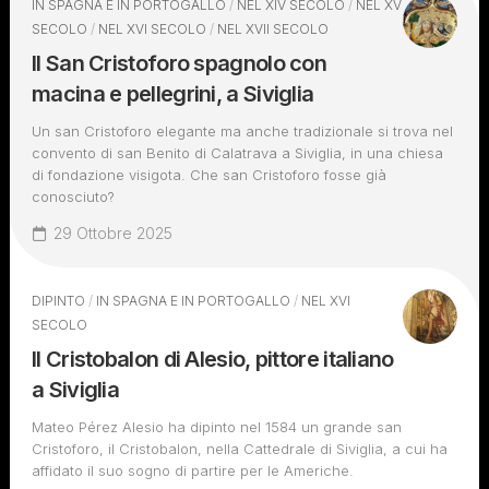
IN SPAGNA E IN PORTOGALLO
/
NEL XIV SECOLO
/
NEL XV
SECOLO
/
NEL XVI SECOLO
/
NEL XVII SECOLO
Il San Cristoforo spagnolo con
macina e pellegrini, a Siviglia
Un san Cristoforo elegante ma anche tradizionale si trova nel
convento di san Benito di Calatrava a Siviglia, in una chiesa
di fondazione visigota. Che san Cristoforo fosse già
conosciuto?
29 Ottobre 2025
DIPINTO
/
IN SPAGNA E IN PORTOGALLO
/
NEL XVI
SECOLO
Il Cristobalon di Alesio, pittore italiano
a Siviglia
Mateo Pérez Alesio ha dipinto nel 1584 un grande san
Cristoforo, il Cristobalon, nella Cattedrale di Siviglia, a cui ha
affidato il suo sogno di partire per le Americhe.