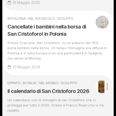
15 Maggio 2026
IN POLONIA
/
NEL XVII SECOLO
/
SCOLPITO
Cancellate i bambini nella borsa di
San Cristoforo! in Polonia
Presso Cracovia, San Cristoforo. su un palazzo del 1615,
porta bambini nella borsa. Un tempo l’immagine era diffusa in
Polonia e in tutta Europa (con una particolarità in Spagna),
ma venne la Riforma.
10 Maggio 2026
DIPINTO
/
IN ITALIA!
/
NEL MONDO
/
SCOLPITO
Il calendario di San Cristoforo 2026
Un calendario con le immagini di san Cristoforo che ci
protegga per tutto il 2026. Grazie a Franco Risari che lo ha
redatto.