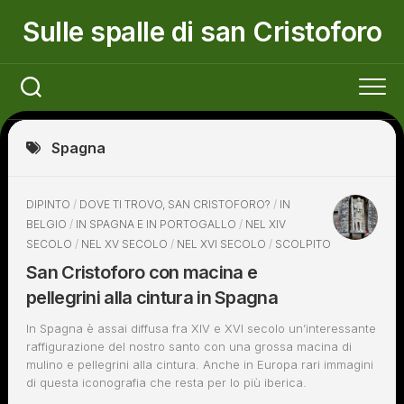
Skip
Sulle spalle di san Cristoforo
to
content
Spagna
DIPINTO
/
DOVE TI TROVO, SAN CRISTOFORO?
/
IN
BELGIO
/
IN SPAGNA E IN PORTOGALLO
/
NEL XIV
SECOLO
/
NEL XV SECOLO
/
NEL XVI SECOLO
/
SCOLPITO
San Cristoforo con macina e
pellegrini alla cintura in Spagna
In Spagna è assai diffusa fra XIV e XVI secolo un’interessante
raffigurazione del nostro santo con una grossa macina di
mulino e pellegrini alla cintura. Anche in Europa rari immagini
di questa iconografia che resta per lo più iberica.