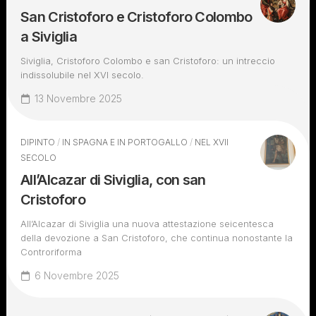
San Cristoforo e Cristoforo Colombo
a Siviglia
Siviglia, Cristoforo Colombo e san Cristoforo: un intreccio
indissolubile nel XVI secolo.
13 Novembre 2025
DIPINTO
/
IN SPAGNA E IN PORTOGALLO
/
NEL XVII
SECOLO
All’Alcazar di Siviglia, con san
Cristoforo
All’Alcazar di Siviglia una nuova attestazione seicentesca
della devozione a San Cristoforo, che continua nonostante la
Controriforma
6 Novembre 2025