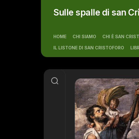
Skip
to
Sulle spalle di san Cr
content
HOME
CHI SIAMO
CHI È SAN CRIS
IL LISTONE DI SAN CRISTOFORO
LIB