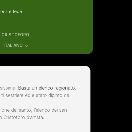
toria e fede
N CRISTOFORO
ITALIANO
ENGLISH
ITALIANO
usissima.
Basta un elenco ragionato
,
gni sestriere ed è stato dipinto da
zione del santo, l’elenco dei san
n Cristoforo d’artista.