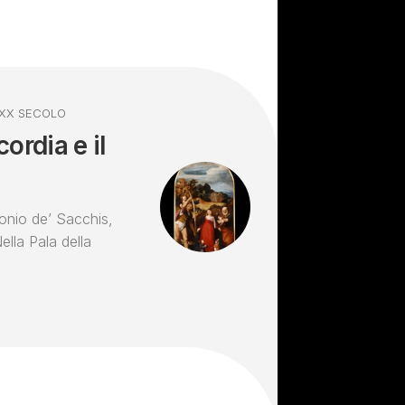
 XX SECOLO
ordia e il
nio de’ Sacchis,
ella Pala della