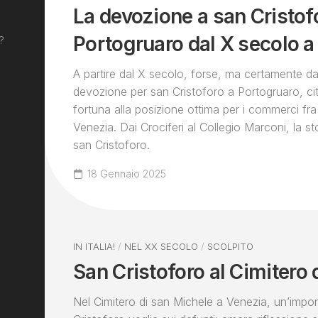
La devozione a san Cristof
Portogruaro dal X secolo a
?
A partire dal X secolo, forse, ma certamente da
devozione per san Cristoforo a Portogruaro, ci
fortuna alla posizione ottima per i commerci fr
Venezia. Dai Crociferi al Collegio Marconi, la sto
san Cristoforo.
18 Gennaio 2025
IN ITALIA!
/
NEL XX SECOLO
/
SCOLPITO
San Cristoforo al Cimitero 
Nel Cimitero di san Michele a Venezia, un’impon