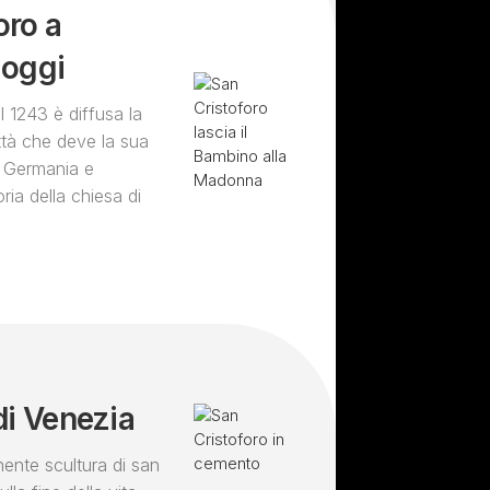
oro a
 oggi
l 1243 è diffusa la
ttà che deve la sua
a Germania e
ria della chiesa di
di Venezia
ente scultura di san