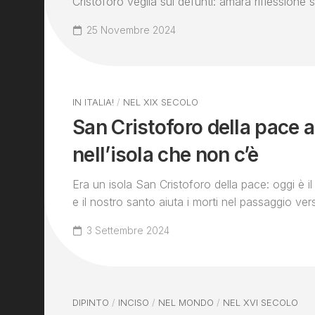
Cristoforo veglia sui defunti: amara riflessione su
25 Novembre 2024
IN ITALIA!
/
NEL XIX SECOLO
San Cristoforo della pace 
nell’isola che non c’è
Era un isola San Cristoforo della pace: oggi è il
e il nostro santo aiuta i morti nel passaggio verso
3 Settembre 2024
DIPINTO
/
INCISO
/
NEL MONDO
/
NEL XVI SECOLO