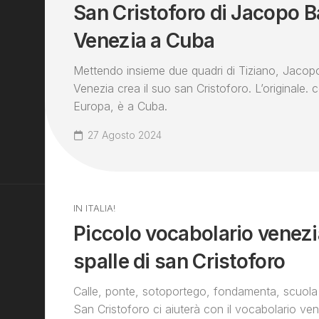
San Cristoforo di Jacopo 
Venezia a Cuba
Mettendo insieme due quadri di Tiziano, Jaco
Venezia crea il suo san Cristoforo. L’originale. c
Europa, è a Cuba.
27 Agosto 2024
IN ITALIA!
Piccolo vocabolario venezi
spalle di san Cristoforo
Calle, ponte, sotoportego, fondamenta, scuola
San Cristoforo ci aiuterà con il vocabolario ven