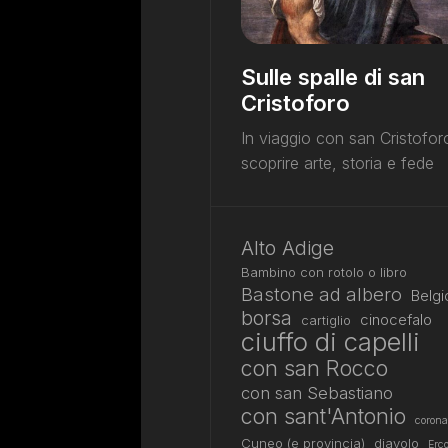
Sulle spalle di san
Cristoforo
In viaggio con san Cristofor
scoprire arte, storia e fede
Alto Adige
Bambino con rotolo o libro
Bastone ad albero
Belgi
borsa
cinocefalo
cartiglio
ciuffo di capelli
con san Rocco
con san Sebastiano
con sant'Antonio
corona
Cuneo (e provincia)
diavolo
Erco