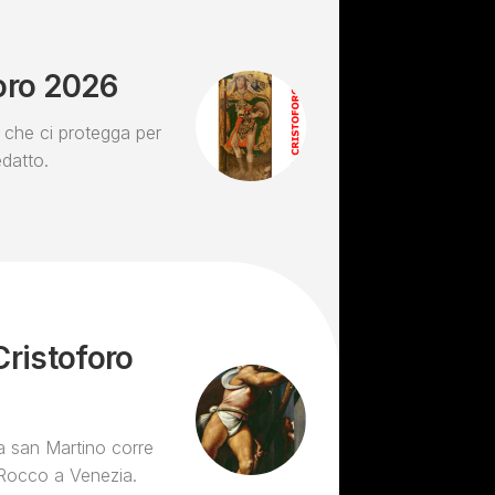
foro 2026
 che ci protegga per
edatto.
Cristoforo
a san Martino corre
an Rocco a Venezia.