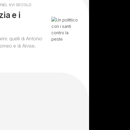
/
NEL XVI SECOLO
ia e i
ini: quelli di Antonio
lomeo e di Alvise.