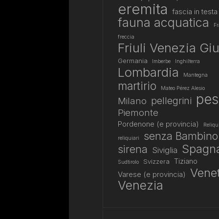
eremita
fascia in testa
fauna acquatica
Fr
freccia
Friuli Venezia Giu
Germania
Imberbe
Inghilterra
Lombardia
Mantegna
martirio
Mateo Pérez Alesio
pes
pellegrini
Milano
Piemonte
Pordenone (e provincia)
Reliqu
senza Bambino
reliquiari
Spagn
sirena
Siviglia
Tiziano
Svizzera
Sudtirolo
Vene
Varese (e provincia)
Venezia