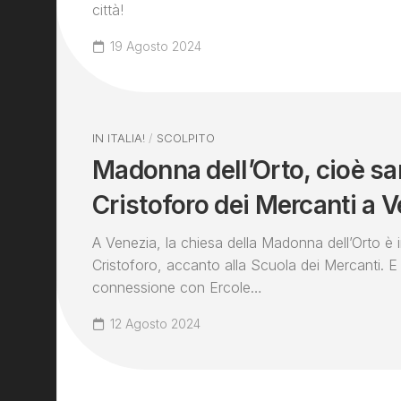
città!
19 Agosto 2024
IN ITALIA!
/
SCOLPITO
Madonna dell’Orto, cioè sa
Cristoforo dei Mercanti a 
A Venezia, la chiesa della Madonna dell’Orto è i
Cristoforo, accanto alla Scuola dei Mercanti. E
connessione con Ercole…
12 Agosto 2024