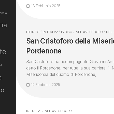
18 Febbraio 2025
ancia
lia
DIPINTO
/
IN ITALIA!
/
INCISO
/
NEL XVI SECOLO
/
NEL
San Cristoforo della Miseric
Pordenone
te
San Cristoforo ha accompagnato Giovanni Anto
ia
detto il Pordenone, per tutta la sua carriera. 1. N
Misericordia del duomo di Pordenone,
a
12 Febbraio 2025
to
IN ITALIA!
/
NEL XVI SECOLO