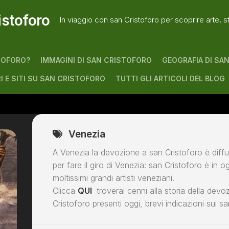
istoforo
In viaggio con san Cristoforo per scoprire arte, s
TOFORO?
IMMAGINI DI SAN CRISTOFORO
GEOGRAFIA DI SA
RI E SITI SU SAN CRISTOFORO
TUTTI GLI ARTICOLI DEL BLOG
Venezia
A Venezia la devozione a san Cristoforo è diff
per fare il giro di Venezia: san Cristoforo è in o
moltissimi grandi artisti veneziani.
Clicca
QUI
troverai cenni alla storia della devo
Cristoforo presenti oggi, brevi indicazioni sui sa