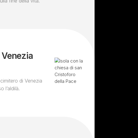
lla fine della vita.
a Venezia
 cimitero di Venezia
 l’aldilà.