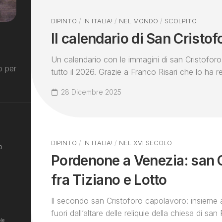
DIPINTO
/
IN ITALIA!
/
NEL MONDO
/
SCOLPITO
Il calendario di San Cristo
Un calendario con le immagini di san Cristoforo
o per
tutto il 2026. Grazie a Franco Risari che lo ha r
28 Dicembre 2025
DIPINTO
/
IN ITALIA!
/
NEL XVI SECOLO
o
Pordenone a Venezia: san 
fra Tiziano e Lotto
Il secondo san Cristoforo capolavoro: insieme 
fuori dall’altare delle reliquie della chiesa di s
le