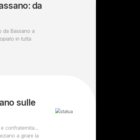
Bassano: da
po da Bassano a
opiato in tutta
ano sulle
 e confraternita…
eziano a girare la