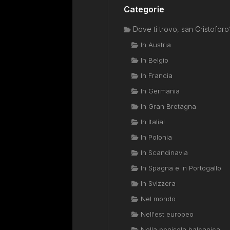
Categorie
Dove ti trovo, san Cristoforo
In Austria
In Belgio
In Francia
In Germania
In Gran Bretagna
In Italia!
In Polonia
In Scandinavia
In Spagna e in Portogallo
In Svizzera
Nel mondo
Nell'est europeo
Nella penisola balcanica