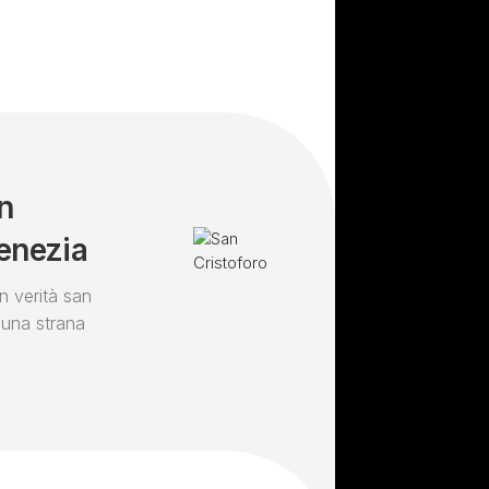
n
Venezia
n verità san
 una strana