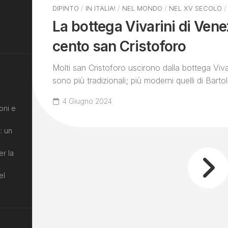
DIPINTO
/
IN ITALIA!
/
NEL MONDO
/
NEL XV SECOLO
La bottega Vivarini di Venez
cento san Cristoforo
Molti san Cristoforo uscirono dalla bottega Vivar
sono più tradizionali; più moderni quelli di Barto
4 Giugno 2024
oni e
: un
er la
el