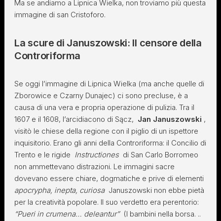
Ma se andiamo a Lipnica Wielka, non troviamo più questa
immagine di san Cristoforo.
La scure di Januszowski: Il censore della
Controriforma
Se oggi l’immagine di Lipnica Wielka (ma anche quelle di
Zborowice e Czarny Dunajec) ci sono precluse, è a
causa di una vera e propria operazione di pulizia. Tra il
1607 e il 1608, l’arcidiacono di Sącz,
Jan Januszowski
,
visitò le chiese della regione con il piglio di un ispettore
inquisitorio. Erano gli anni della Controriforma: il Concilio di
Trento e le rigide
Instructiones
di San Carlo Borromeo
non ammettevano distrazioni. Le immagini sacre
dovevano essere chiare, dogmatiche e prive di elementi
apocrypha, inepta, curiosa
Januszowski non ebbe pietà
per la creatività popolare. Il suo verdetto era perentorio:
“Pueri in crumena… deleantur”
(I bambini nella borsa. ..