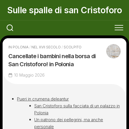
Skip
Sulle spalle di san Cristoforo
to
content
IN POLONIA
/
NEL XVII SECOLO
/
SCOLPITO
Cancellate i bambini nella borsa di
San Cristoforo! in Polonia
10 Maggio 2026
Pueri in crumena deleantur
San Cristoforo sulla facciata di un palazzo in
Polonia
Un patrono dei pellegrini, ma anche
personale