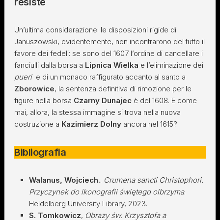
resiste
Un’ultima considerazione: le disposizioni rigide di
Januszowski, evidentemente, non incontrarono del tutto il
favore dei fedeli: se sono del 1607 l’ordine di cancellare i
fanciulli dalla borsa a
Lipnica Wielka
e l’eliminazione dei
pueri
e di un monaco raffigurato accanto al santo a
Zborowice
, la sentenza definitiva di rimozione per le
figure nella borsa
Czarny Dunajec
è del 1608. E come
mai, allora, la stessa immagine si trova nella nuova
costruzione a
Kazimierz Dolny
ancora nel 1615?
Bibliografia
Walanus, Wojciech.
.
Crumena sancti Christophori.
Przyczynek do ikonografii świętego olbrzyma
.
Heidelberg University Library, 2023.
S. Tomkowicz
,
Obrazy św. Krzysztofa a