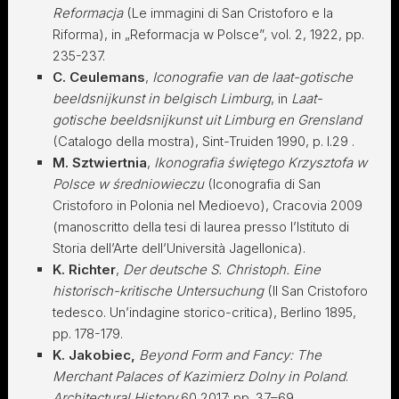
Reformacja
(Le immagini di San Cristoforo e la
Riforma), in „Reformacja w Polsce”, vol. 2, 1922, pp.
235-237.
C. Ceulemans
,
Iconografie van de laat-gotische
beeldsnijkunst in belgisch Limburg
, in
Laat-
gotische beeldsnijkunst uit Limburg en Grensland
(Catalogo della mostra), Sint-Truiden 1990, p. I.29 .
M. Sztwiertnia
,
Ikonografia świętego Krzysztofa w
Polsce w średniowieczu
(Iconografia di San
Cristoforo in Polonia nel Medioevo), Cracovia 2009
(manoscritto della tesi di laurea presso l’Istituto di
Storia dell’Arte dell’Università Jagellonica).
K. Richter
,
Der deutsche S. Christoph. Eine
historisch-kritische Untersuchung
(Il San Cristoforo
tedesco. Un’indagine storico-critica), Berlino 1895,
pp. 178-179.
K. Jakobiec,
Beyond Form and Fancy: The
Merchant Palaces of Kazimierz Dolny in Poland
.
Architectural History
60 2017: pp. 37–69.