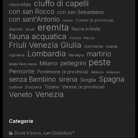
ciuffo di capelli
cinocefalo
con san Rocco
con san Sebastiano
con sant'Antonio
Cuneo (e provincia)
corona
eremita
fascia in testa
diavolo
Ercole
fauna acquatica
Francia
freccia
Friuli Venezia Giulia
Germania
Imberbe
Lombardia
martirio
Inghilterra
Mantegna
peste
pellegrini
Milano
Mateo Pérez Alesio
Piemonte
Pordenone (e provincia)
Reliquia
reliquiari
Spagna
senza Bambino
sirena
Siviglia
Tiziano
Varese (e provincia)
Svizzera
Sudtirolo
Venezia
Veneto
Categorie
Dove ti trovo, san Cristoforo?