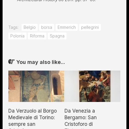
Tags:
Belgio
borsa
Emmerich
pellegrini
Polonia
Riforma
Spagna
You may also like...
Da Verzuolo al Borgo
Da Venezia a
Medievale di Torino:
Bergamo: San
sempre san
Cristoforo di