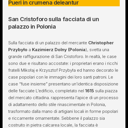
Pueri in crumena deleantur
San Cristoforo sulla facciata di un
palazzo in Polonia
Sulla facciata di un palazzo del mercante
Christopher
Przybyło
a
Kazimierz Dolny (Polonia
), svetta una
grande raffigurazione di San Cristoforo. In realtà, le case
sono due e risultano accostate: i proprietari erano i ricchi
fratelli Mikołaj e Krzysztof Przybyła ed hanno decorato le
case popolari con le immagini dei loro santi patroni. Le
case “fuse insieme” presentano un’identica disposizione
delle facciate L’edificio, completato nel
1615
sulla piazza
del mercato cittadina. rappresenta l’apice di un processo
di adattamento dello stile rinascimentale in Polonia,
trasformato dalla mano di artigiani locali in forme popolari
e riccamente ornamentate. Sebbene il palazzo sia
costruito in pietra calcarea locale, la facciata è