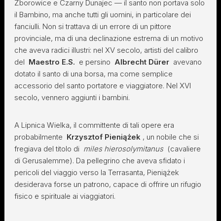
Zborowice e Czarny Dunajec — il santo non portava solo
il Bambino, ma anche tutti gli uomini, in particolare dei
fanciulli. Non si trattava di un errore di un pittore
provinciale, ma di una declinazione estrema di un motivo
che aveva radici illustri: nel XV secolo, artisti del calibro
del
Maestro E.S.
e persino
Albrecht Dürer
avevano
dotato il santo di una borsa, ma come semplice
accessorio del santo portatore e viaggiatore. Nel XVI
secolo, vennero aggiunti i bambini.
A Lipnica Wielka, il committente di tali opere era
probabilmente
Krzysztof Pieniążek
, un nobile che si
fregiava del titolo di
miles hierosolymitanus
(cavaliere
di Gerusalemme). Da pellegrino che aveva sfidato i
pericoli del viaggio verso la Terrasanta, Pieniążek
desiderava forse un patrono, capace di offrire un rifugio
fisico e spirituale ai viaggiatori.