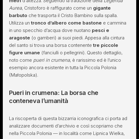
metri
d’altezza. Seguendo la tradizione della
Legenda
Aurea
, Cristoforo è raffigurato come un
gigante
barbuto
che trasporta il Cristo Bambino sulla spalla.
Utilizza un
tronco d’albero come bastone
e cammina
in uno specchio d’acqua dove nuotano
pesci e
aragoste
(o gamberi) ai suoi piedi. Appesa alla cintura
del santo si trova una borsa contenente
tre piccole
figure umane
(fanciulli o pellegrini). Questo dettaglio,
noto come
pueri in crumena
, è rarissimo ed è l’unico
esempio ancora esistente in tutta la Piccola Polonia
(Małopolska).
Pueri in crumena: La borsa che
conteneva l’umanità
La riscoperta di questa bizzarria iconografica ci porta ad
analizzare documenti d’archivio e così scopriamo che
nella Piccola Polonia — in località come Lipnica Wielka,