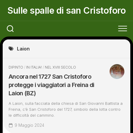
Skip
Sulle spalle di san Cristoforo
to
content
Laion
DIPINTO
/
IN ITALIA!
/
NEL XVIII SECOLO
Ancora nel 1727 San Cristoforo
protegge i viaggiatori a Freina di
Laion (BZ)
A Laion, sulla facciata della chiesa di San Giovanni Battista a
Freina, c’è San Cristoforo del 1727, simbolo della lotta contro
le difficoltà del cammino.
9 Maggio 2024