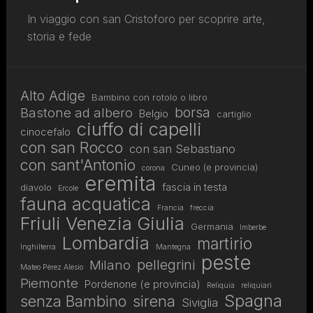
In viaggio con san Cristoforo per scoprire arte,
storia e fede
Alto Adige
Bambino con rotolo o libro
borsa
Bastone ad albero
Belgio
cartiglio
ciuffo di capelli
cinocefalo
con san Rocco
con san Sebastiano
con sant'Antonio
Cuneo (e provincia)
corona
eremita
fascia in testa
diavolo
Ercole
fauna acquatica
Francia
freccia
Friuli Venezia Giulia
Germania
Imberbe
Lombardia
martirio
Inghilterra
Mantegna
peste
pellegrini
Milano
Mateo Pérez Alesio
Piemonte
Pordenone (e provincia)
Reliquia
reliquiari
Spagna
senza Bambino
sirena
Siviglia