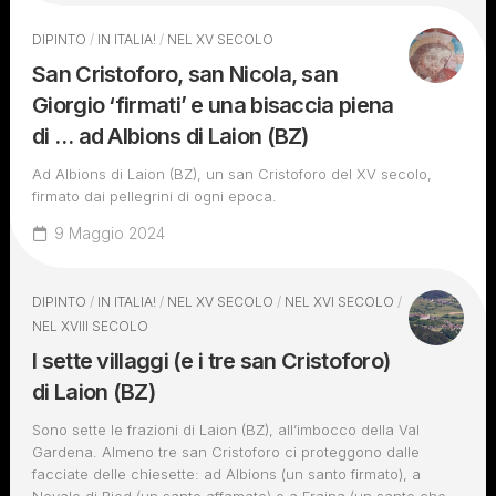
DIPINTO
/
IN ITALIA!
/
NEL XV SECOLO
San Cristoforo, san Nicola, san
Giorgio ‘firmati’ e una bisaccia piena
di … ad Albions di Laion (BZ)
Ad Albions di Laion (BZ), un san Cristoforo del XV secolo,
firmato dai pellegrini di ogni epoca.
9 Maggio 2024
DIPINTO
/
IN ITALIA!
/
NEL XV SECOLO
/
NEL XVI SECOLO
/
NEL XVIII SECOLO
I sette villaggi (e i tre san Cristoforo)
di Laion (BZ)
Sono sette le frazioni di Laion (BZ), all’imbocco della Val
Gardena. Almeno tre san Cristoforo ci proteggono dalle
facciate delle chiesette: ad Albions (un santo firmato), a