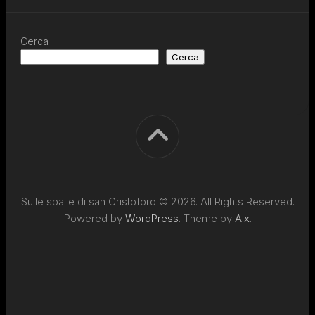
Cerca
Cerca
Sulle spalle di san Cristoforo © 2026. All Rights Reserved.
Powered by
WordPress
. Theme by
Alx
.