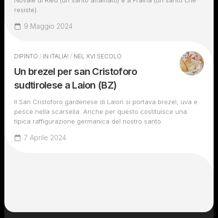
Novale di Ried (un santo affamato) e a Fraina (un santo che
resiste).
9 Maggio 2024
DIPINTO
/
IN ITALIA!
/
NEL XVI SECOLO
Un brezel per san Cristoforo
sudtirolese a Laion (BZ)
Il San Cristoforo gardenese di Laion si portava brezel, uva e
pesce nella scarsella. Anche per questo costituisce una
tipica raffigurazione germanica del nostro santo.
7 Aprile 2024