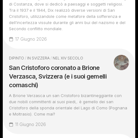
di Costanza, dove si dedicò a paesaggi e soggetti religiosi.
Tra il 1937 e il 1944, Dix realizzò diverse versioni di San
Cristoforo, utilizzandole come metafore della sofferenza e
dell’incertezza vissute durante gli anni bui del nazismo e del
Secondo conflitto mondiale.
17 Giugno 2026
DIPINTO
/
IN SVIZZERA
/
NEL XIV SECOLO
San Cristoforo coronato a Brione
Verzasca, Svizzera (e i suoi gemelli
comaschi)
A Brione Verzasca un san Cristoforo bizantineggiante con
due nobili committenti ai suoi piedi,. è gemello dei san
Cristoforo della sponda orientale del Lago di Como (Pognana
e Moltrasio). Come mai?
11 Giugno 2026