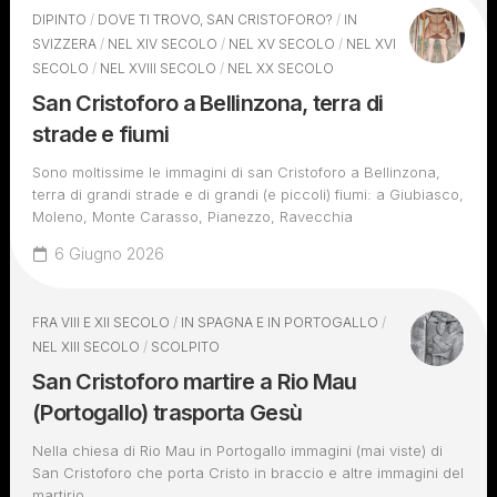
DIPINTO
/
DOVE TI TROVO, SAN CRISTOFORO?
/
IN
SVIZZERA
/
NEL XIV SECOLO
/
NEL XV SECOLO
/
NEL XVI
SECOLO
/
NEL XVIII SECOLO
/
NEL XX SECOLO
San Cristoforo a Bellinzona, terra di
strade e fiumi
Sono moltissime le immagini di san Cristoforo a Bellinzona,
terra di grandi strade e di grandi (e piccoli) fiumi: a Giubiasco,
Moleno, Monte Carasso, Pianezzo, Ravecchia
6 Giugno 2026
FRA VIII E XII SECOLO
/
IN SPAGNA E IN PORTOGALLO
/
NEL XIII SECOLO
/
SCOLPITO
San Cristoforo martire a Rio Mau
(Portogallo) trasporta Gesù
Nella chiesa di Rio Mau in Portogallo immagini (mai viste) di
San Cristoforo che porta Cristo in braccio e altre immagini del
martirio.