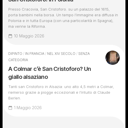
Presso Cracovia, San Cristoforo. su un palazzo del 1615,
porta bambini nella borsa. Un tempo l’immagine era diffusa in
Polonia e in tutta Europa (con una particolarità in Spagna),
ma venne la Riforma.
10 Maggio 2026
DIPINTO
/
IN FRANCIA
/
NEL XIV SECOLO
/
SENZA
CATEGORIA
A Colmar c’è San Cristoforo? Un
giallo alsaziano
Tanti san Cristoforo in Alsazia: uno alto 4,5 metri a Colmar,
riemerso grazie a piogge eccezionali e l’intuito di Claude
Berlen.
1 Maggio 2026