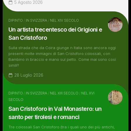
5 Agosto 2026
DIPINTO
/
IN SVIZZERA
/
NEL XIV SECOLO
Un artista trecentesco dei Grigioni e
San Cristoforo
Sulla strada che da Coira giunge n Italia sono ancora oggi
presenti molte immagini di San Cristoforo colossali, con
Bambino in braccio e mano sul petto. Come mai sono così
simili?
28 Luglio 2026
DIPINTO
/
IN SVIZZERA
/
NEL XIII SECOLO
/
NEL XVI
SECOLO
San Cristoforo in Val Monastero: un
santo per tirolesi e romanci
Tre colossali San Cristoforo (tra i quali uno dei più antichi,