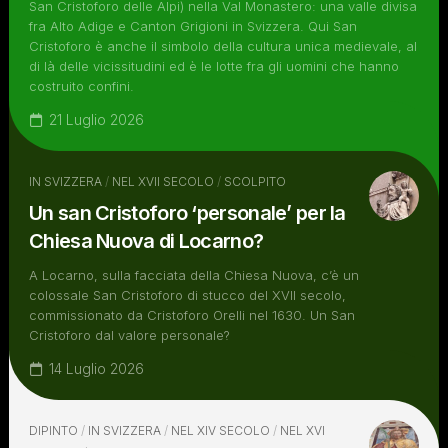
San Cristoforo delle Alpi) nella Val Monastero: una valle divisa
fra Alto Adige e Canton Grigioni in Svizzera. Qui San
Cristoforo è anche il simbolo della cultura unica medievale, al
di là delle vicissitudini ed è le lotte fra gli uomini che hanno
costruito confini.
21 Luglio 2026
IN SVIZZERA
/
NEL XVII SECOLO
/
SCOLPITO
Un san Cristoforo ‘personale’ per la
Chiesa Nuova di Locarno?
A Locarno, sulla facciata della Chiesa Nuova, c’è un
colossale San Cristoforo di stucco del XVII secolo,
commissionato da Cristoforo Orelli nel 1630. Un San
Cristoforo dal valore personale?
14 Luglio 2026
DIPINTO
/
IN SVIZZERA
/
NEL XIV SECOLO
/
NEL XVI