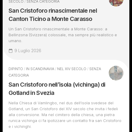
SECOLO
/
SENZA CATEGORIA
San Cristoforo rinascimentale nel
Canton Ticino a Monte Carasso
Un San Cristoforo rinascimentale a Monte Carasso: a
Bellinzona (Svizzera) colossale, ma sempre più realistico e
umano.
9 Luglio 2026
DIPINTO
/
IN SCANDINAVIA
/
NEL XIV SECOLO
/
SENZA
CATEGORIA
San Cristoforo nell’isola (vichinga) di
Gotland in Svezia
Nella Chiesa di Vamlingbo, nel dus dell’isola svedese del
Gotland, un San Cristoforo del XIV secolo che invita i fedeli
alla conversione. Ma nel cimitero della chiesa, una pietra
runica vichinga ci fa ipotizzare un contatto fra san Cristoforo
e i vichinghi.