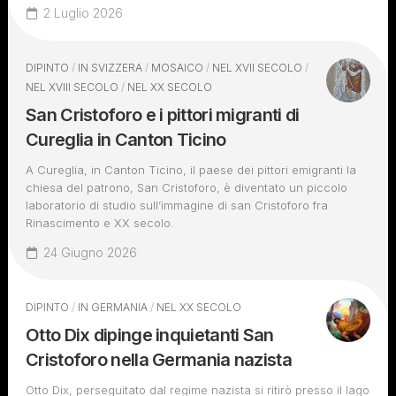
2 Luglio 2026
DIPINTO
/
IN SVIZZERA
/
MOSAICO
/
NEL XVII SECOLO
/
NEL XVIII SECOLO
/
NEL XX SECOLO
San Cristoforo e i pittori migranti di
Cureglia in Canton Ticino
A Cureglia, in Canton Ticino, il paese dei pittori emigranti la
chiesa del patrono, San Cristoforo, è diventato un piccolo
laboratorio di studio sull’immagine di san Cristoforo fra
Rinascimento e XX secolo.
24 Giugno 2026
DIPINTO
/
IN GERMANIA
/
NEL XX SECOLO
Otto Dix dipinge inquietanti San
Cristoforo nella Germania nazista
Otto Dix, perseguitato dal regime nazista si ritirò presso il lago