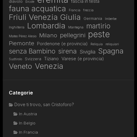
fascia in testa
diavolo
Ercole
fauna acquatica
Francia
freccia
Friuli Venezia Giulia
Germania
Imberbe
Lombardia
martirio
Inghilterra
Mantegna
peste
pellegrini
Milano
Mateo Pérez Alesio
Piemonte
Pordenone (e provincia)
Reliquia
reliquiari
Spagna
senza Bambino
sirena
Siviglia
Tiziano
Varese (e provincia)
Svizzera
Sudtirolo
Venezia
Veneto
Categorie
Dove ti trovo, san Cristoforo?
In Austria
In Belgio
In Francia