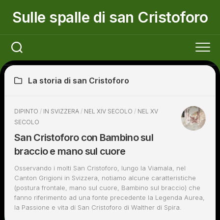
Skip
Sulle spalle di san Cristoforo
to
content
La storia di san Cristoforo
DIPINTO
/
IN SVIZZERA
/
NEL XIV SECOLO
/
NEL XV
SECOLO
San Cristoforo con Bambino sul
braccio e mano sul cuore
Osservando i molti San Cristoforo, lungo la Viamala, nel
Canton Grigioni in Svizzera, notiamo alcune caratteristiche
(postura frontale, mano sul cuore, Bambino sul braccio) che
fanno riferimento ad una fonte precedente la Legenda Aurea,
la Passione e vita di San Cristoforo di Walther di Spira.