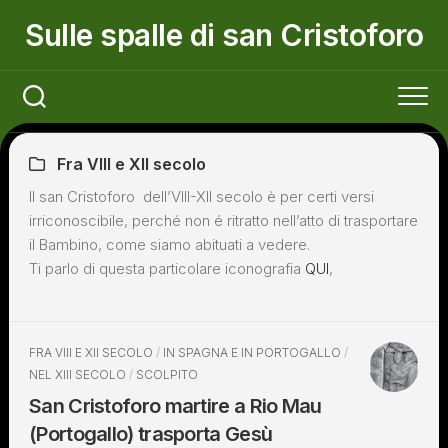
Skip
Sulle spalle di san Cristoforo
to
content
Fra VIII e XII secolo
Il san Cristoforo dell’VIII-XII secolo è per certi versi
irriconoscibile, perché non é ritratto nell’atto di trasportare
il Bambino, come siamo abituati a vedere.
Ti parlo di questa particolare iconografia
QUI
,
FRA VIII E XII SECOLO
/
IN SPAGNA E IN PORTOGALLO
/
NEL XIII SECOLO
/
SCOLPITO
San Cristoforo martire a Rio Mau
(Portogallo) trasporta Gesù