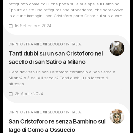
raffigurato come colui che porta sulle sue spalle il Bambino.
Eppure esiste una raffigurazione procedente, che sopravvive
in alcune immagini: san Cristoforo porta Cristo sul suo cuore.
16 Settembre 2024
DIPINTO
/
FRA VIII E XII SECOLO
/
IN ITALIA!
Tanti dubbi su un san Cristoforo nel
sacello di san Satiro a Milano
C’era davvero un san Cristoforo carolingio a San Satiro a
Milano? o è del XIII secolo? Tanti dubbi u un lacerto di
affresco
26 Aprile 2024
DIPINTO
/
FRA VIII E XII SECOLO
/
IN ITALIA!
San Cristoforo re senza Bambino sul
lago di Como a Ossuccio