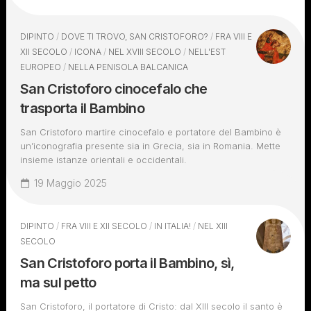
DIPINTO
/
DOVE TI TROVO, SAN CRISTOFORO?
/
FRA VIII E
XII SECOLO
/
ICONA
/
NEL XVIII SECOLO
/
NELL'EST
EUROPEO
/
NELLA PENISOLA BALCANICA
San Cristoforo cinocefalo che
trasporta il Bambino
San Cristoforo martire cinocefalo e portatore del Bambino è
un’iconografia presente sia in Grecia, sia in Romania. Mette
insieme istanze orientali e occidentali.
19 Maggio 2025
DIPINTO
/
FRA VIII E XII SECOLO
/
IN ITALIA!
/
NEL XIII
SECOLO
San Cristoforo porta il Bambino, sì,
ma sul petto
San Cristoforo, il portatore di Cristo: dal XIII secolo il santo è