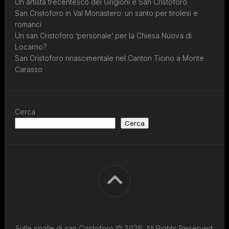
Un artista trecentesco dei Grigioni e San Cristoforo
San Cristoforo in Val Monastero: un santo per tirolesi e
romanci
Un san Cristoforo ‘personale’ per la Chiesa Nuova di
Locarno?
San Cristoforo rinascimentale nel Canton Ticino a Monte
Carasso
Cerca
Cerca
Sulle spalle di san Cristoforo © 2026. All Rights Reserved.