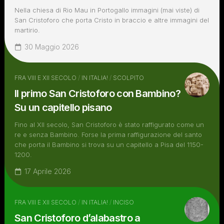
Nella chiesa di Rio Mau in Portogallo immagini (mai viste) di
San Cristoforo che porta Cristo in braccio e altre immagini del
martirio.
30 Maggio 2026
FRA VIII E XII SECOLO
/
IN ITALIA!
/
SCOLPITO
Il primo San Cristoforo con Bambino?
Su un capitello pisano
Fino al XII secolo, San Cristoforo è stato raffigurato come un
re e senza Bambino. Forse la prima raffigurazione del santo
che porta il Bambino si trova su un capitello a Pisa del 1150-
1200.
17 Aprile 2026
FRA VIII E XII SECOLO
/
IN ITALIA!
/
INCISO
San Cristoforo d’alabastro a