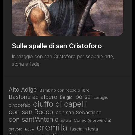
Sulle spalle di san Cristoforo
In viaggio con san Cristoforo per scoprire arte,
storia e fede
Alto Adige
Bambino con rotolo o libro
borsa
Bastone ad albero
Belgio
cartiglio
ciuffo di capelli
cinocefalo
con san Rocco
con san Sebastiano
con sant'Antonio
Cuneo (e provincia)
corona
eremita
fascia in testa
diavolo
Ercole