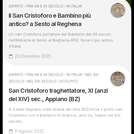
DIPINTO
/
FRA VIII E XII SECOLO
/
IN ITALIA!
Il San Cristoforo e Bambino più
antico? a Sesto al Reghena
Un san Cristoforo portatore del Bambino del XII secolo
nell’Abbazia di Sesto al Reghena (PN): forse il più antico
d’Italia.
23 Dicembre 2025
DIPINTO
/
FRA VIII E XII SECOLO
/
IN ITALIA!
/
NEL XIV
SECOLO
/
NEL XXI SECOLO
/
SCOLPITO
San Cristoforo traghettatore, XI (anzi
del XIV) sec., Appiano (BZ)
A Castel Appiano sulla strada del vino (BZ) forse il primo san
Cristoforo con il Bambino in braccio, anzi no, Siamo nel XIV
secolo,
11 Agosto 2025