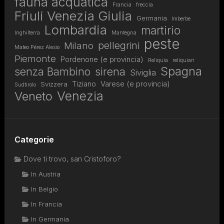
fauna acquatica
Francia
freccia
Friuli Venezia Giulia
Germania
Imberbe
Lombardia
martirio
Inghilterra
Mantegna
peste
pellegrini
Milano
Mateo Pérez Alesio
Piemonte
Pordenone (e provincia)
Reliquia
reliquiari
Spagna
senza Bambino
sirena
Siviglia
Tiziano
Varese (e provincia)
Svizzera
Sudtirolo
Venezia
Veneto
Categorie
Dove ti trovo, san Cristoforo?
In Austria
In Belgio
In Francia
In Germania