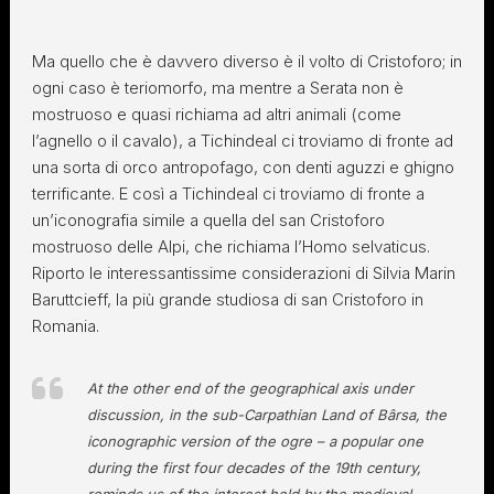
Ma quello che è davvero diverso è il volto di Cristoforo; in
ogni caso è teriomorfo, ma mentre a Serata non è
mostruoso e quasi richiama ad altri animali (come
l’agnello o il cavalo), a Tichindeal ci troviamo di fronte ad
una sorta di orco antropofago, con denti aguzzi e ghigno
terrificante. E così a Tichindeal ci troviamo di fronte a
un’iconografia simile a quella del san Cristoforo
mostruoso delle Alpi, che richiama l’Homo selvaticus.
Riporto le interessantissime considerazioni di Silvia Marin
Baruttcieff, la più grande studiosa di san Cristoforo in
Romania.
At the other end of the geographical axis under
discussion, in the sub-Carpathian Land of Bârsa, the
iconographic version of the ogre – a popular one
during the first four decades of the 19th century,
reminds us of the interest held by the medieval