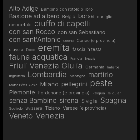
Alto Adige
Bambino con rotolo o libro
borsa
Bastone ad albero
Belgio
cartiglio
ciuffo di capelli
cinocefalo
con san Rocco
con san Sebastiano
con sant'Antonio
Cuneo (e provincia)
corona
eremita
fascia in testa
diavolo
Ercole
fauna acquatica
Francia
freccia
Friuli Venezia Giulia
Germania
Imberbe
Lombardia
martirio
Inghilterra
Mantegna
peste
pellegrini
Milano
Mateo Pérez Alesio
Piemonte
Pordenone (e provincia)
Reliquia
reliquiari
Spagna
senza Bambino
sirena
Siviglia
Tiziano
Varese (e provincia)
Svizzera
Sudtirolo
Venezia
Veneto