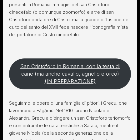
presenti in Romania immagini del san Cristoforo
cinecefalo (o comunque zoomorfo) e altre di san
Cristoforo portatore di Cristo; ma la grande diffusione del
culto del santo del XVIII fece nascere l’iconografia mista
del portatore di Cristo cinocefalo.
San Cristoforo in Romania: con la testa di
cane (ma anche cavallo, agnello e orco)
(IN PREPARAZIONE)
Seguiamo le opere di una famiglia di pittori, i Grecu, che
lavorarono a Făgăraú. Nel 1810 furono Nicolae e
Alexandru Grecu a dipingere un san Cristoforo teriomorfo
e con entrambe le caratteristiche a Sarata, mentre il
giovane Nicola (della seconda generazione della