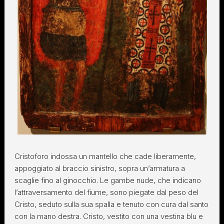
Cristoforo indossa un mantello che cade liberamente,
appoggiato al braccio sinistro, sopra un’armatura a
scaglie fino al ginocchio. Le gambe nude, che indicano
l’attraversamento del fiume, sono piegate dal peso del
Cristo, seduto sulla sua spalla e tenuto con cura dal santo
con la mano destra. Cristo, vestito con una vestina blu e