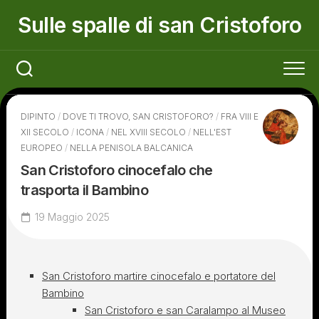
Skip
Sulle spalle di san Cristoforo
to
content
DIPINTO
/
DOVE TI TROVO, SAN CRISTOFORO?
/
FRA VIII E
XII SECOLO
/
ICONA
/
NEL XVIII SECOLO
/
NELL'EST
EUROPEO
/
NELLA PENISOLA BALCANICA
San Cristoforo cinocefalo che
trasporta il Bambino
19 Maggio 2025
San Cristoforo martire cinocefalo e portatore del
Bambino
San Cristoforo e san Caralampo al Museo