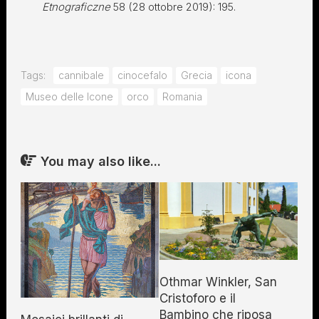
Etnograficzne
58 (28 ottobre 2019): 195.
Tags:
cannibale
cinocefalo
Grecia
icona
Museo delle Icone
orco
Romania
You may also like...
Othmar Winkler, San
Cristoforo e il
Bambino che riposa