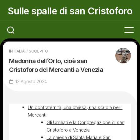
Skip
Sulle spalle di san Cristoforo
to
content
IN ITALIA!
/
SCOLPITO
Madonna dell’Orto, cioè san
Cristoforo dei Mercanti a Venezia
12 Agosto 2024
Un confraternita, una chiesa, una scuola per i
Mercanti
Gli Umiliati e la Congregazione di san
Cristoforo a Venezia
La chiesa di Santa Maria e San