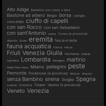
Alto Adige
Bambino con rotolo o libro
borsa
Bastone ad albero
Belgio
cartiglio
ciuffo di capelli
cinocefalo
con san Rocco
con san Sebastiano
con sant'Antonio
Cuneo (e provincia)
corona
eremita
fascia in testa
diavolo
Ercole
fauna acquatica
Francia
freccia
Friuli Venezia Giulia
Germania
Imberbe
Lombardia
martirio
Inghilterra
Mantegna
peste
pellegrini
Milano
Mateo Pérez Alesio
Piemonte
Pordenone (e provincia)
Reliquia
reliquiari
Spagna
senza Bambino
sirena
Siviglia
Tiziano
Varese (e provincia)
Svizzera
Sudtirolo
Venezia
Veneto