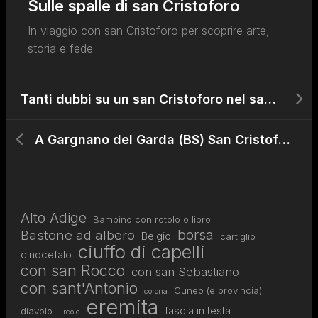
Sulle spalle di san Cristoforo
In viaggio con san Cristoforo per scoprire arte,
storia e fede
Tanti dubbi su un san Cristoforo nel sacello di san Satiro a Milano
A Gargnano del Garda (BS) San Cristoforo protegge i barcaioli dal XIII secolo
Alto Adige
Bambino con rotolo o libro
borsa
Bastone ad albero
Belgio
cartiglio
ciuffo di capelli
cinocefalo
con san Rocco
con san Sebastiano
con sant'Antonio
Cuneo (e provincia)
corona
eremita
fascia in testa
diavolo
Ercole