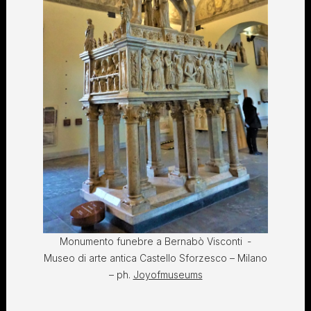
Monumento funebre a Bernabò Visconti -
Museo di arte antica Castello Sforzesco – Milano
– ph.
Joyofmuseums