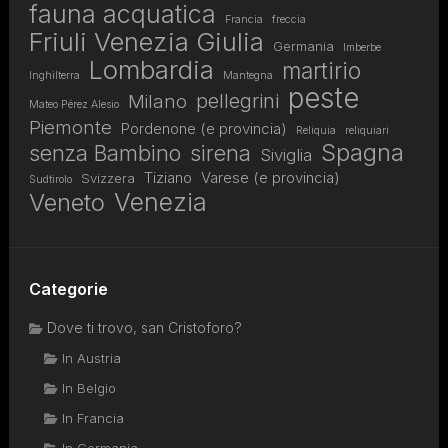
fauna acquatica
Francia
freccia
Friuli Venezia Giulia
Germania
Imberbe
Lombardia
martirio
Inghilterra
Mantegna
peste
pellegrini
Milano
Mateo Pérez Alesio
Piemonte
Pordenone (e provincia)
Reliquia
reliquiari
Spagna
senza Bambino
sirena
Siviglia
Tiziano
Varese (e provincia)
Svizzera
Sudtirolo
Venezia
Veneto
Categorie
Dove ti trovo, san Cristoforo?
In Austria
In Belgio
In Francia