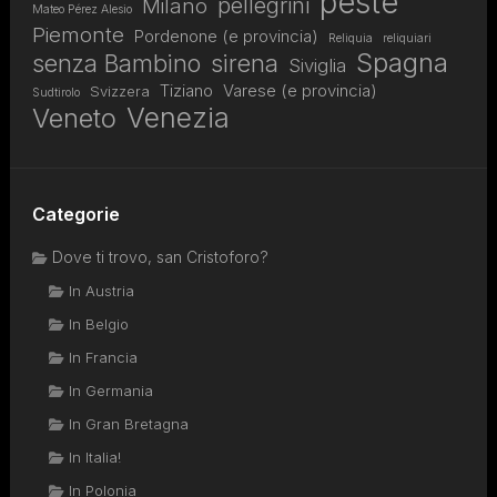
peste
pellegrini
Milano
Mateo Pérez Alesio
Piemonte
Pordenone (e provincia)
Reliquia
reliquiari
Spagna
senza Bambino
sirena
Siviglia
Tiziano
Varese (e provincia)
Svizzera
Sudtirolo
Venezia
Veneto
Categorie
Dove ti trovo, san Cristoforo?
In Austria
In Belgio
In Francia
In Germania
In Gran Bretagna
In Italia!
In Polonia