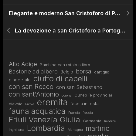
Elegante e moderno San Cristoforo di Paris Bordon
La devozione a san Cristoforo a Portogruaro dal X secolo a oggi
Alto Adige
Bambino con rotolo o libro
borsa
Bastone ad albero
Belgio
cartiglio
ciuffo di capelli
cinocefalo
con san Rocco
con san Sebastiano
con sant'Antonio
Cuneo (e provincia)
corona
eremita
fascia in testa
diavolo
Ercole
fauna acquatica
Francia
freccia
Friuli Venezia Giulia
Germania
Imberbe
Lombardia
martirio
Inghilterra
Mantegna