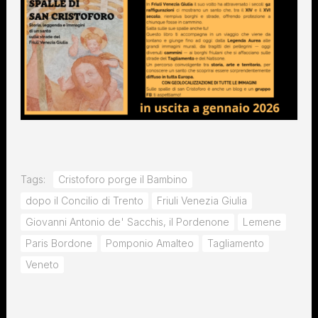
Tags:
Cristoforo porge il Bambino
dopo il Concilio di Trento
Friuli Venezia Giulia
Giovanni Antonio de' Sacchis, il Pordenone
Lemene
Paris Bordone
Pomponio Amalteo
Tagliamento
Veneto