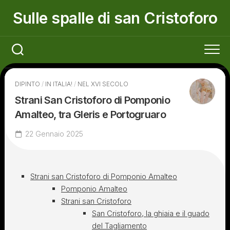
Skip
Sulle spalle di san Cristoforo
to
content
DIPINTO
/
IN ITALIA!
/
NEL XVI SECOLO
Strani San Cristoforo di Pomponio
Amalteo, tra Gleris e Portogruaro
22 Gennaio 2025
Strani san Cristoforo di Pomponio Amalteo
Pomponio Amalteo
Strani san Cristoforo
San Cristoforo, la ghiaia e il guado
del Tagliamento