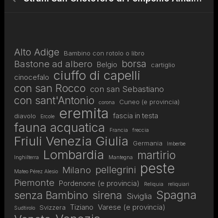
Alto Adige
Bambino con rotolo o libro
borsa
Bastone ad albero
Belgio
cartiglio
ciuffo di capelli
cinocefalo
con san Rocco
con san Sebastiano
con sant'Antonio
Cuneo (e provincia)
corona
eremita
fascia in testa
diavolo
Ercole
fauna acquatica
Francia
freccia
Friuli Venezia Giulia
Germania
Imberbe
Lombardia
martirio
Inghilterra
Mantegna
peste
pellegrini
Milano
Mateo Pérez Alesio
Piemonte
Pordenone (e provincia)
Reliquia
reliquiari
Spagna
senza Bambino
sirena
Siviglia
Tiziano
Varese (e provincia)
Svizzera
Sudtirolo