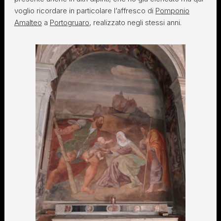
voglio ricordare in particolare l’affresco di
Pomponio
Amalteo
a
Portogruaro
, realizzato negli stessi anni.