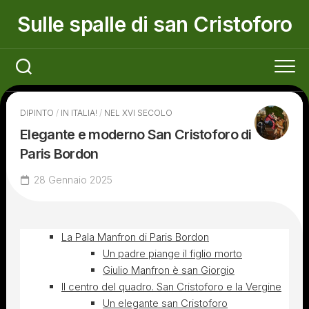
Skip
Sulle spalle di san Cristoforo
to
content
DIPINTO
/
IN ITALIA!
/
NEL XVI SECOLO
Elegante e moderno San Cristoforo di
Paris Bordon
28 Gennaio 2025
La Pala Manfron di Paris Bordon
Un padre piange il figlio morto
Giulio Manfron è san Giorgio
Il centro del quadro. San Cristoforo e la Vergine
Un elegante san Cristoforo