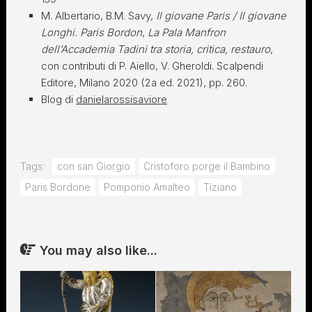
M. Albertario, B.M. Savy,
Il giovane Paris / Il giovane
Longhi.
Paris Bordon
,
La Pala Manfron
dell’Accademia Tadini tra storia, critica, restauro
,
con contributi di P. Aiello, V. Gheroldi. Scalpendi
Editore, Milano 2020 (2a ed. 2021), pp. 260.
Blog di
danielarossisaviore
Tags:
con san Giorgio
Cristoforo porge il Bambino
Paris Bordone
Pomponio Amalteo
Tiziano
You may also like...