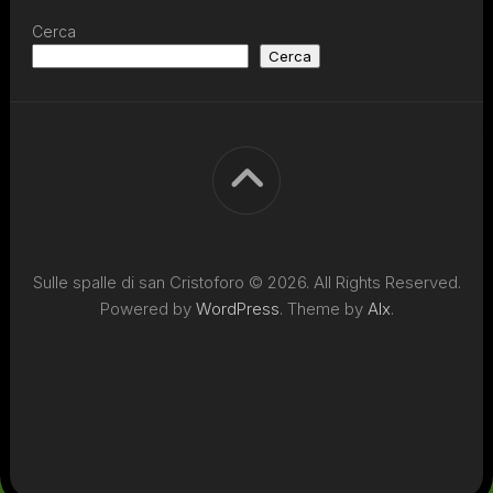
Cerca
Cerca
Sulle spalle di san Cristoforo © 2026. All Rights Reserved.
Powered by
WordPress
. Theme by
Alx
.