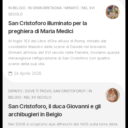
IN BELGIO
/
IN GRAN BRETAGNA
/
MINIATO
/
NEL XVI
SECOLO
San Cristoforo illuminato per la
preghiera di Maria Medici
Al foglio 153 del Libro d’Ore all’uso di Roma, miniato dal
cosiddetto Maestro delle scene di Davide nel breviario
Grimani all’inizio del XVI secolo nelle Fiandre, troviamo questa
meravigliosa raffigurazione di San Cristoforo con quattro
scene della sua vita.
24 Aprile 2026
DIPINTO
/
DOVE TI TROVO, SAN CRISTOFORO?
/
IN
BELGIO
/
NEL XV SECOLO
San Cristoforo, il duca Giovanni e gli
archibugieri in Belgio
Nel 2008 si scoprono due affreschi del 1405 sulla torre della