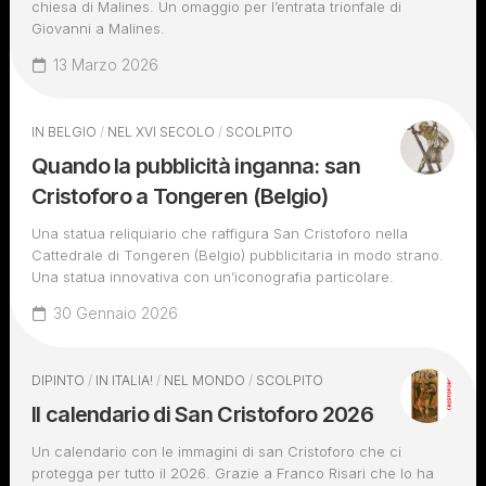
chiesa di Malines. Un omaggio per l’entrata trionfale di
Giovanni a Malines.
13 Marzo 2026
IN BELGIO
/
NEL XVI SECOLO
/
SCOLPITO
Quando la pubblicità inganna: san
Cristoforo a Tongeren (Belgio)
Una statua reliquiario che raffigura San Cristoforo nella
Cattedrale di Tongeren (Belgio) pubblicitaria in modo strano.
Una statua innovativa con un’iconografia particolare.
30 Gennaio 2026
DIPINTO
/
IN ITALIA!
/
NEL MONDO
/
SCOLPITO
Il calendario di San Cristoforo 2026
Un calendario con le immagini di san Cristoforo che ci
protegga per tutto il 2026. Grazie a Franco Risari che lo ha