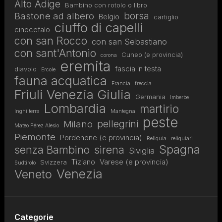
Alto Adige
Bambino con rotolo o libro
borsa
Bastone ad albero
Belgio
cartiglio
ciuffo di capelli
cinocefalo
con san Rocco
con san Sebastiano
con sant'Antonio
Cuneo (e provincia)
corona
eremita
fascia in testa
diavolo
Ercole
fauna acquatica
Francia
freccia
Friuli Venezia Giulia
Germania
Imberbe
Lombardia
martirio
Inghilterra
Mantegna
peste
pellegrini
Milano
Mateo Pérez Alesio
Piemonte
Pordenone (e provincia)
Reliquia
reliquiari
Spagna
senza Bambino
sirena
Siviglia
Tiziano
Varese (e provincia)
Svizzera
Sudtirolo
Venezia
Veneto
Categorie