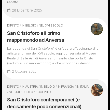
redatto.
28 Dicembre 2025
DIPINTO
/
IN BELGIO
/
NEL XVI SECOLO
San Cristoforo e il primo
mappamondo ad Anversa
La leggenda di San Cristoforo” è un’opera affascinante di un
artista anonimo del XVI secolo, oggi conservata al Museo
Reale di Belle Arti di Anversa. un santo che porta Cristo
(seduto su un mappamondo) e che sconfigge i demoni.
2 Ottobre 2025
DIPINTO
/
IN AUSTRIA
/
IN BELGIO
/
IN FRANCIA
/
IN ITALIA!
/
NEL XXI SECOLO
/
SCOLPITO
San Cristoforo contemporanei (e
decisamente poco convenzionali)