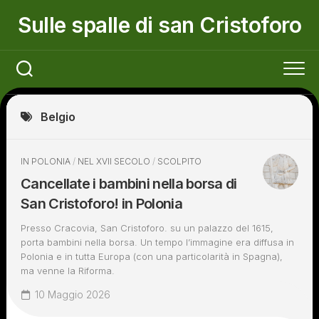
Skip
Sulle spalle di san Cristoforo
to
content
Belgio
IN POLONIA
/
NEL XVII SECOLO
/
SCOLPITO
Cancellate i bambini nella borsa di
San Cristoforo! in Polonia
Presso Cracovia, San Cristoforo. su un palazzo del 1615,
porta bambini nella borsa. Un tempo l’immagine era diffusa in
Polonia e in tutta Europa (con una particolarità in Spagna),
ma venne la Riforma.
10 Maggio 2026