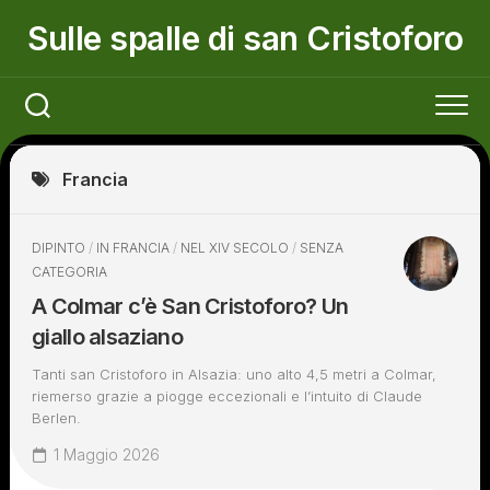
Skip
Sulle spalle di san Cristoforo
to
content
Francia
DIPINTO
/
IN FRANCIA
/
NEL XIV SECOLO
/
SENZA
CATEGORIA
A Colmar c’è San Cristoforo? Un
giallo alsaziano
Tanti san Cristoforo in Alsazia: uno alto 4,5 metri a Colmar,
riemerso grazie a piogge eccezionali e l’intuito di Claude
Berlen.
1 Maggio 2026