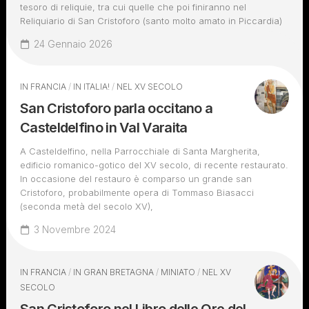
tesoro di reliquie, tra cui quelle che poi finiranno nel
Reliquiario di San Cristoforo (santo molto amato in Piccardia)
24 Gennaio 2026
IN FRANCIA
/
IN ITALIA!
/
NEL XV SECOLO
San Cristoforo parla occitano a
Casteldelfino in Val Varaita
A Casteldelfino, nella Parrocchiale di Santa Margherita,
edificio romanico-gotico del XV secolo, di recente restaurato.
In occasione del restauro è comparso un grande san
Cristoforo, probabilmente opera di Tommaso Biasacci
(seconda metà del secolo XV),
3 Novembre 2024
IN FRANCIA
/
IN GRAN BRETAGNA
/
MINIATO
/
NEL XV
SECOLO