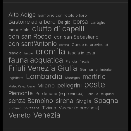
Alto Adige
Bambino con rotolo o libro
borsa
Bastone ad albero
Belgio
cartiglio
ciuffo di capelli
cinocefalo
con san Rocco
con san Sebastiano
con sant'Antonio
Cuneo (e provincia)
corona
eremita
fascia in testa
diavolo
Ercole
fauna acquatica
Francia
freccia
Friuli Venezia Giulia
Germania
Imberbe
Lombardia
martirio
Inghilterra
Mantegna
peste
pellegrini
Milano
Mateo Pérez Alesio
Piemonte
Pordenone (e provincia)
Reliquia
reliquiari
Spagna
senza Bambino
sirena
Siviglia
Tiziano
Varese (e provincia)
Svizzera
Sudtirolo
Venezia
Veneto