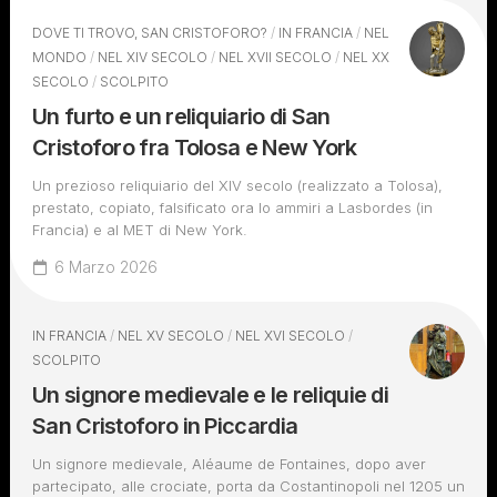
DOVE TI TROVO, SAN CRISTOFORO?
/
IN FRANCIA
/
NEL
MONDO
/
NEL XIV SECOLO
/
NEL XVII SECOLO
/
NEL XX
SECOLO
/
SCOLPITO
Un furto e un reliquiario di San
Cristoforo fra Tolosa e New York
Un prezioso reliquiario del XIV secolo (realizzato a Tolosa),
prestato, copiato, falsificato ora lo ammiri a Lasbordes (in
Francia) e al MET di New York.
6 Marzo 2026
IN FRANCIA
/
NEL XV SECOLO
/
NEL XVI SECOLO
/
SCOLPITO
Un signore medievale e le reliquie di
San Cristoforo in Piccardia
Un signore medievale, Aléaume de Fontaines, dopo aver
partecipato, alle crociate, porta da Costantinopoli nel 1205 un