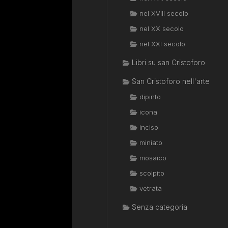
nel XVIII secolo
nel XX secolo
nel XXI secolo
Libri su san Cristoforo
San Cristoforo nell'arte
dipinto
icona
inciso
miniato
mosaico
scolpito
vetrata
Senza categoria