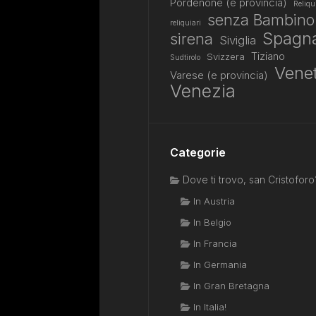
Pordenone (e provincia)
Reliqu
senza Bambino
reliquiari
Spagn
sirena
Siviglia
Tiziano
Svizzera
Sudtirolo
Vene
Varese (e provincia)
Venezia
Categorie
Dove ti trovo, san Cristoforo
In Austria
In Belgio
In Francia
In Germania
In Gran Bretagna
In Italia!