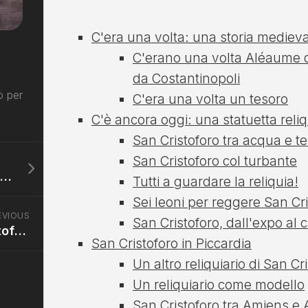
C'era una volta: una storia medieval
C'erano una volta Aléaume de
da Costantinopoli
o per
C'era una volta un tesoro
C'è ancora oggi: una statuetta reliq
San Cristoforo tra acqua e te
San Cristoforo col turbante
Quando la pubblicità inganna: san Cristoforo a Tongeren (Belgio)
Tutti a guardare la reliquia!
Sei leoni per reggere San Cr
EVIOUS
San Cristoforo, dall'expo al
Le reliquie di san Cristoforo vere (?) e falsissime
San Cristoforo in Piccardia
Un altro reliquiario di San C
Un reliquiario come modello
San Cristoforo tra Amiens e 