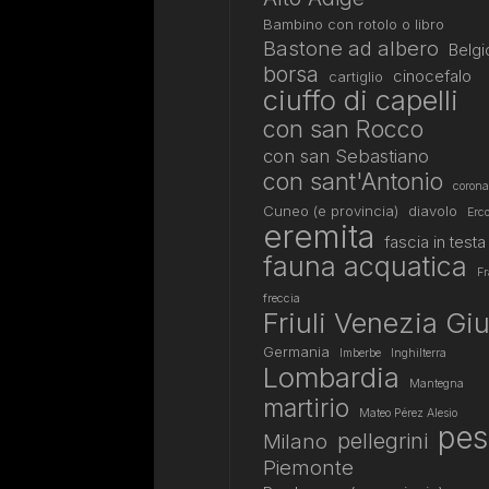
Bambino con rotolo o libro
Bastone ad albero
Belgi
borsa
cinocefalo
cartiglio
ciuffo di capelli
con san Rocco
con san Sebastiano
con sant'Antonio
corona
Cuneo (e provincia)
diavolo
Erco
eremita
fascia in testa
fauna acquatica
Fr
freccia
Friuli Venezia Giu
Germania
Imberbe
Inghilterra
Lombardia
Mantegna
martirio
Mateo Pérez Alesio
pes
pellegrini
Milano
Piemonte