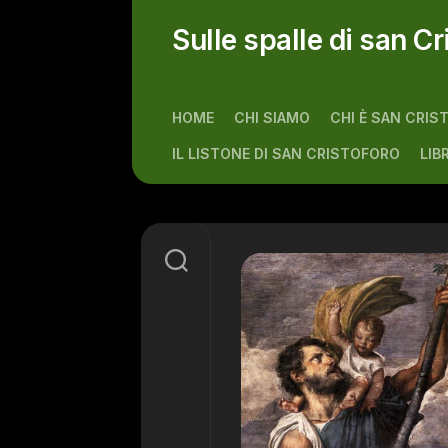
Skip
to
Sulle spalle di san Cr
content
HOME
CHI SIAMO
CHI È SAN CRIS
IL LISTONE DI SAN CRISTOFORO
LIB