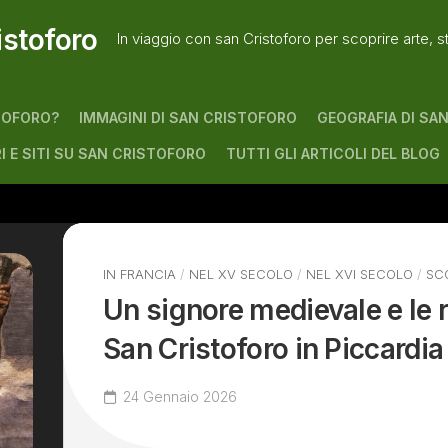
istoforo
In viaggio con san Cristoforo per scoprire arte, s
TOFORO?
IMMAGINI DI SAN CRISTOFORO
GEOGRAFIA DI SA
RI E SITI SU SAN CRISTOFORO
TUTTI GLI ARTICOLI DEL BLOG
IN FRANCIA
/
NEL XV SECOLO
/
NEL XVI SECOLO
/
SC
Un signore medievale e le r
San Cristoforo in Piccardia
24 Gennaio 2026