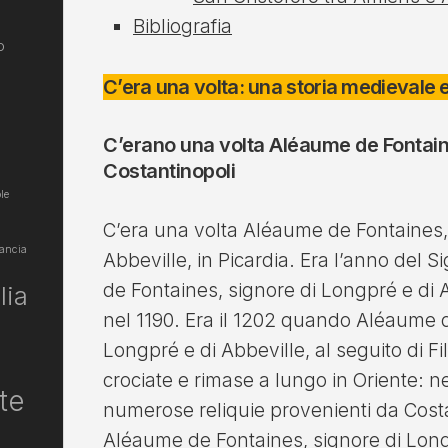
Bibliografia
o
C’era una volta: una storia medievale e
C’erano una volta Aléaume de Fontaine
Costantinopoli
le
C’era una volta Aléaume de Fontaines,
ancia
Abbeville, in Picardia. Era l’anno del
de Fontaines, signore di Longpré e di A
lia
nel 1190. Era il 1202 quando Aléaume d
Longpré e di Abbeville, al seguito di F
crociate e rimase a lungo in Oriente: n
te
numerose reliquie provenienti da Costa
Aléaume de Fontaines, signore di Longp