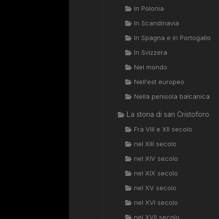
In Polonia
In Scandinavia
In Spagna e in Portogallo
In Svizzera
Nel mondo
Nell'est europeo
Nella penisola balcanica
La storia di san Cristoforo
Fra VIII e XII secolo
nel XIII secolo
nel XIV secolo
nel XIX secolo
nel XV secolo
nel XVI secolo
nel XVII secolo