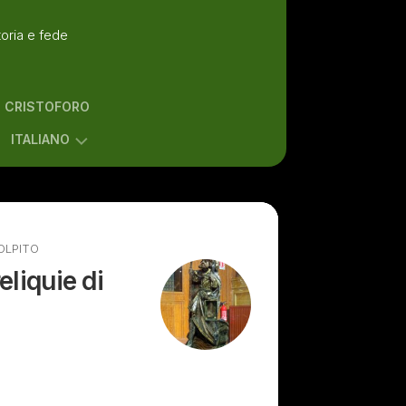
toria e fede
N CRISTOFORO
ITALIANO
ENGLISH
ITALIANO
OLPITO
eliquie di