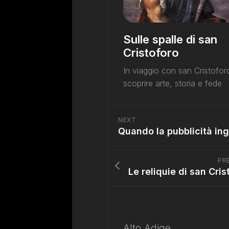
Sulle spalle di san
Cristoforo
In viaggio con san Cristofor
scoprire arte, storia e fede
NEXT
PR
Alto Adige