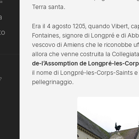
ia
Terra santa.
a
Era il 4 agosto 1205, quando Vibert, c
to
Fontaines, signore di Longpré e di Abbev
vescovo di Amiens che le riconobbe uffi
allora che venne costruita la Collegiat
de-l’Assomption de Longpré-les-Corp
il nome di Longpré-les-Corps-Saints e
?
pellegrinaggio.