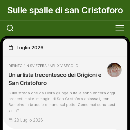
Skip
Sulle spalle di san Cristoforo
to
content
Luglio 2026
DIPINTO
/
IN SVIZZERA
/
NEL XIV SECOLO
Un artista trecentesco dei Grigioni e
San Cristoforo
Sulla strada che da Coira giunge n Italia sono ancora oggi
presenti molte immagini di San Cristoforo colossali, con
Bambino in braccio e mano sul petto. Come mai sono così
simili?
28 Luglio 2026