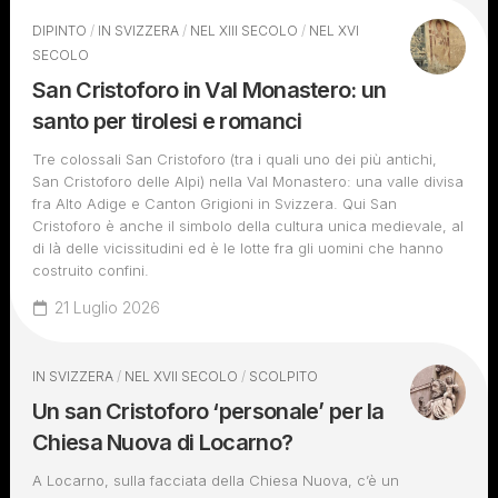
DIPINTO
/
IN SVIZZERA
/
NEL XIII SECOLO
/
NEL XVI
SECOLO
San Cristoforo in Val Monastero: un
santo per tirolesi e romanci
Tre colossali San Cristoforo (tra i quali uno dei più antichi,
San Cristoforo delle Alpi) nella Val Monastero: una valle divisa
fra Alto Adige e Canton Grigioni in Svizzera. Qui San
Cristoforo è anche il simbolo della cultura unica medievale, al
di là delle vicissitudini ed è le lotte fra gli uomini che hanno
costruito confini.
21 Luglio 2026
IN SVIZZERA
/
NEL XVII SECOLO
/
SCOLPITO
Un san Cristoforo ‘personale’ per la
Chiesa Nuova di Locarno?
A Locarno, sulla facciata della Chiesa Nuova, c’è un