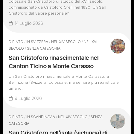
colossale San Cristoforo di stucco del XVII secolo,
commissionato da Cristoforo Orelli nel 1630. Un San
Cristoforo dal valore personale?
14 Luglio 2026
DIPINTO
/
IN SVIZZERA
/
NEL XIV SECOLO
/
NEL XVI
SECOLO
/
SENZA CATEGORIA
San Cristoforo rinascimentale nel
Canton Ticino a Monte Carasso
Un San Cristoforo rinascimentale a Monte Carasso: a
Bellinzona (Svizzera) colossale, ma sempre più realistico e
umano.
9 Luglio 2026
DIPINTO
/
IN SCANDINAVIA
/
NEL XIV SECOLO
/
SENZA
CATEGORIA
San Cristoforo nell’isola (vichinga) di