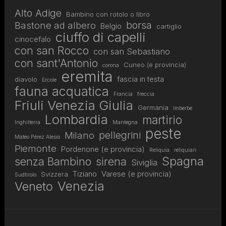
Alto Adige
Bambino con rotolo o libro
borsa
Bastone ad albero
Belgio
cartiglio
ciuffo di capelli
cinocefalo
con san Rocco
con san Sebastiano
con sant'Antonio
Cuneo (e provincia)
corona
eremita
fascia in testa
diavolo
Ercole
fauna acquatica
Francia
freccia
Friuli Venezia Giulia
Germania
Imberbe
Lombardia
martirio
Inghilterra
Mantegna
peste
pellegrini
Milano
Mateo Pérez Alesio
Piemonte
Pordenone (e provincia)
Reliquia
reliquiari
Spagna
senza Bambino
sirena
Siviglia
Tiziano
Varese (e provincia)
Svizzera
Sudtirolo
Venezia
Veneto