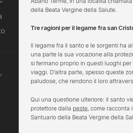
Abano Terme, in una località chiamata
ia
della Beata Vergine della Salute.
a
Tre ragioni per il legame fra san Crist
to
Il legame fra il santo e le sorgenti ha
una parte la sua vocazione alla protezi
si fermano proprio in questi luoghi per 
viaggi. D’altra parte, spesso queste z
?
paludose, che rendono il loro attraver
Qui una questione ulteriore: il santo 
protettore dalla
peste
, come racconta i
Santuario della Beata Vergine della Sa