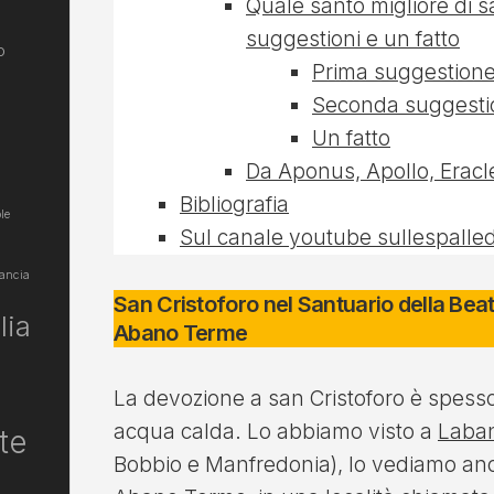
Quale santo migliore di s
suggestioni e un fatto
o
Prima suggestion
Seconda suggesti
Un fatto
Da Aponus, Apollo, Eracle
Bibliografia
le
Sul canale youtube sullespalled
ancia
San Cristoforo nel Santuario della Bea
lia
Abano Terme
La devozione a san Cristoforo è spesso
acqua calda. Lo abbiamo visto a
Laba
te
Bobbio e Manfredonia), lo vediamo anc