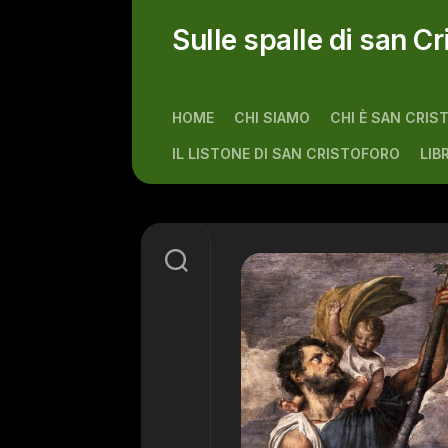
Skip
to
Sulle spalle di san Cr
content
HOME
CHI SIAMO
CHI È SAN CRIS
IL LISTONE DI SAN CRISTOFORO
LIB