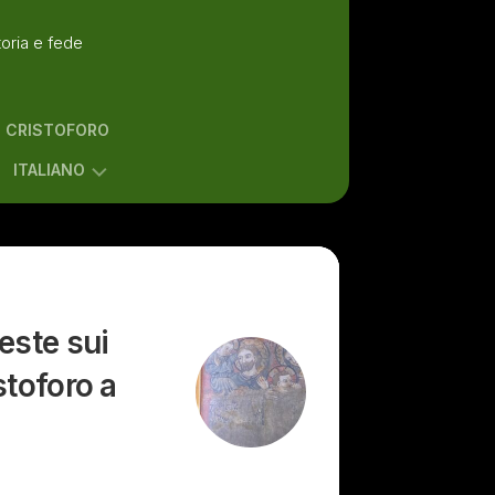
toria e fede
N CRISTOFORO
ITALIANO
ENGLISH
ITALIANO
este sui
stoforo a