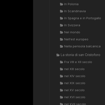
In Polonia
In Scandinavia
In Spagna e in Portogallo
In Svizzera
Nel mondo
Nell'est europeo
Nella penisola balcanica
La storia di san Cristoforo
Fra VIII e XII secolo
nel XIII secolo
nel XIV secolo
nel XIX secolo
nel XV secolo
nel XVI secolo
nel XVII secolo