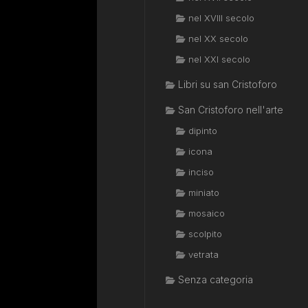
nel XVIII secolo
nel XX secolo
nel XXI secolo
Libri su san Cristoforo
San Cristoforo nell'arte
dipinto
icona
inciso
miniato
mosaico
scolpito
vetrata
Senza categoria