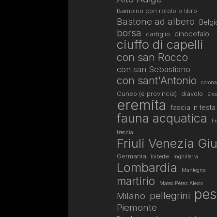
Bambino con rotolo o libro
Bastone ad albero
Belgi
borsa
cinocefalo
cartiglio
ciuffo di capelli
con san Rocco
con san Sebastiano
con sant'Antonio
corona
Cuneo (e provincia)
diavolo
Erco
eremita
fascia in testa
fauna acquatica
Fr
freccia
Friuli Venezia Giu
Germania
Imberbe
Inghilterra
Lombardia
Mantegna
martirio
Mateo Pérez Alesio
pes
pellegrini
Milano
Piemonte