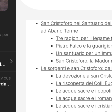
San Cristoforo nel Santuario del
ad Abano Terme
o per
Tre ragioni per il legame 
Pietro Falco e la guarigio
Un santuario per un'imm
San Cristoforo, la Madonn
In Val d’Ega (BZ), San Cristoforo protegge i mugnai o è il nuovo dio del grano?
Le sorgenti e san Cristoforo: da
La devozione a san Crist
EVIOUS
La riscoperta dei Colli E
San Cristoforo bombardato (3/3): Bono da Ferrara e la cappella Ovetari
Le acque sacre e i popoli i
Le acque sacre e i romani
Le acque sacre e i cristian