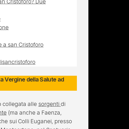
an Cristoforo? Due
e
one
 a san Cristoforo
isancristoforo
ta Vergine della Salute ad
 collegata alle
sorgenti
di
nte
(ma anche a Faenza,
he sui Colli Euganei, presso