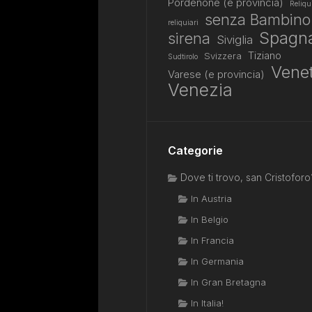
Pordenone (e provincia)
Reliqu
senza Bambino
reliquiari
Spagn
sirena
Siviglia
Tiziano
Svizzera
Sudtirolo
Vene
Varese (e provincia)
Venezia
Categorie
Dove ti trovo, san Cristoforo
In Austria
In Belgio
In Francia
In Germania
In Gran Bretagna
In Italia!