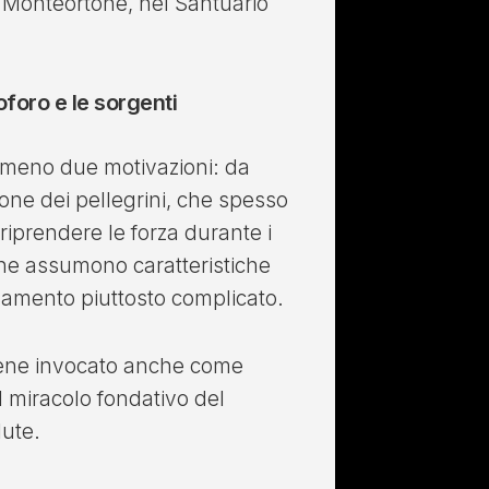
 Monteortone, nel Santuario
oforo e le sorgenti
 almeno due motivazioni: da
one dei pellegrini, che spesso
riprendere le forza durante i
one assumono caratteristiche
samento piuttosto complicato.
viene invocato anche come
l miracolo fondativo del
lute.