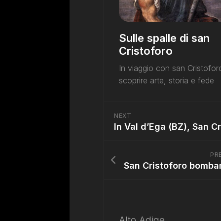
Sulle spalle di san
Cristoforo
In viaggio con san Cristofor
scoprire arte, storia e fede
NEXT
PR
Alto Adige