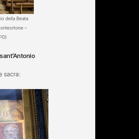
io della Beata
Monteortone –
PD)
 sant’Antonio
e sacra: