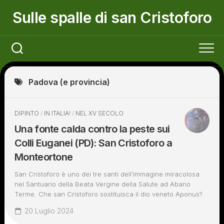
Skip
Sulle spalle di san Cristoforo
to
content
Padova (e provincia)
DIPINTO
/
IN ITALIA!
/
NEL XV SECOLO
Una fonte calda contro la peste sui
Colli Euganei (PD): San Cristoforo a
Monteortone
San Cristoforo è uno dei tre santi dell’immagine miracolosa
nel Santuario della Beata Vergine della Salute ad Abano
Terme. Che san Cristoforo sostituisca il dio veneto Aponus?
20 Luglio 2024