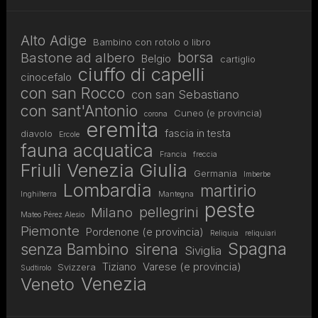
Alto Adige
Bambino con rotolo o libro
borsa
Bastone ad albero
Belgio
cartiglio
ciuffo di capelli
cinocefalo
con san Rocco
con san Sebastiano
con sant'Antonio
Cuneo (e provincia)
corona
eremita
fascia in testa
diavolo
Ercole
fauna acquatica
Francia
freccia
Friuli Venezia Giulia
Germania
Imberbe
Lombardia
martirio
Inghilterra
Mantegna
peste
pellegrini
Milano
Mateo Pérez Alesio
Piemonte
Pordenone (e provincia)
Reliquia
reliquiari
Spagna
senza Bambino
sirena
Siviglia
Tiziano
Varese (e provincia)
Svizzera
Sudtirolo
Venezia
Veneto