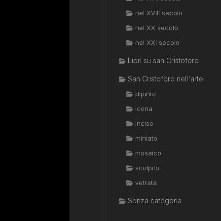
nel XVIII secolo
nel XX secolo
nel XXI secolo
Libri su san Cristoforo
San Cristoforo nell'arte
dipinto
icona
inciso
miniato
mosaico
scolpito
vetrata
Senza categoria