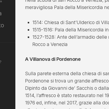
nella scuola di san Rocco a Venezia, p
ia
meravigliosa Pala della Misericordia 
a
1514: Chiesa di Sant’Ulderico di Vi
to
1515-1516: Pala della Misericordia
1527-1528: Ante dell’armadio delle r
Rocco a Venezia
A Villanova di Pordenone
?
Sulla parete esterna della chiesa di sa
Pordenone si trova un grande affresco d
Dipinto da Giovanni de’ Sacchis o dalla
1514, l’affresco è stato restaurato nel 1
1976 ed, infine, nel 2017, grazie alla 