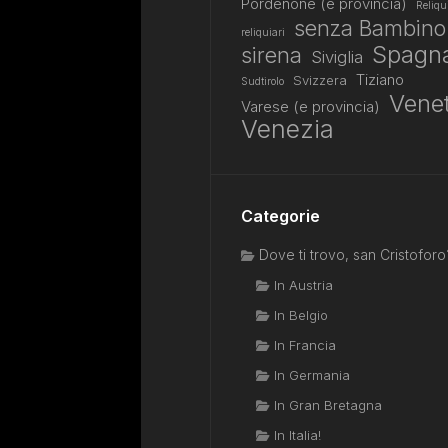
Pordenone (e provincia)
Reliqu
senza Bambino
reliquiari
Spagn
sirena
Siviglia
Tiziano
Svizzera
Sudtirolo
Vene
Varese (e provincia)
Venezia
Categorie
Dove ti trovo, san Cristoforo
In Austria
In Belgio
In Francia
In Germania
In Gran Bretagna
In Italia!