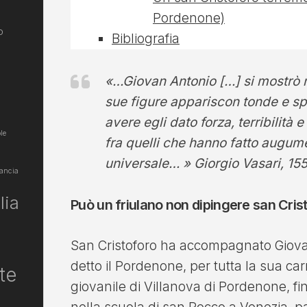
Pordenone)
o
Bibliografia
«…Giovan Antonio […] si mostrò ne
sue figure appariscon tonde e s
avere egli dato forza, terribilità e
le
fra quelli che hanno fatto augume
universale… » Giorgio Vasari, 15
ancia
lia
Può un friulano non dipingere san Crist
San Cristoforo ha accompagnato Giova
detto il Pordenone, per tutta la sua carr
te
giovanile di Villanova di Pordenone, fi