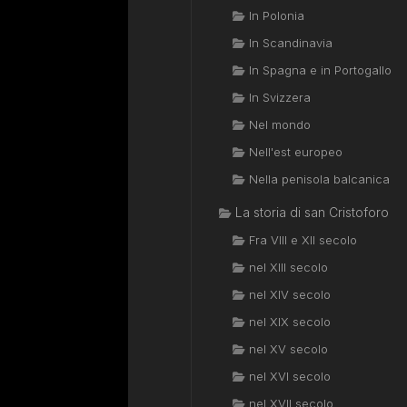
In Polonia
In Scandinavia
In Spagna e in Portogallo
In Svizzera
Nel mondo
Nell'est europeo
Nella penisola balcanica
La storia di san Cristoforo
Fra VIII e XII secolo
nel XIII secolo
nel XIV secolo
nel XIX secolo
nel XV secolo
nel XVI secolo
nel XVII secolo