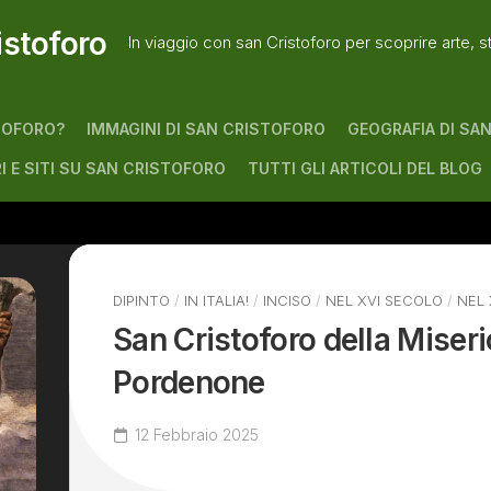
istoforo
In viaggio con san Cristoforo per scoprire arte, s
TOFORO?
IMMAGINI DI SAN CRISTOFORO
GEOGRAFIA DI SA
RI E SITI SU SAN CRISTOFORO
TUTTI GLI ARTICOLI DEL BLOG
DIPINTO
/
IN ITALIA!
/
INCISO
/
NEL XVI SECOLO
/
NEL
San Cristoforo della Miseric
Pordenone
12 Febbraio 2025