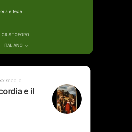
toria e fede
N CRISTOFORO
ITALIANO
ENGLISH
ITALIANO
 XX SECOLO
ordia e il