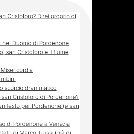
n Cristoforo? Direi proprio di
e
ia nel Duomo di Pordenone
, san Cristoforo e il fiume
Misericordia
ambini
lo scorcio drammatico
il san Cristoforo di Pordenone?
nifesto per Pordenone (e san
oso di Pordenone a Venezia
tato di Marco Tiussi (già di