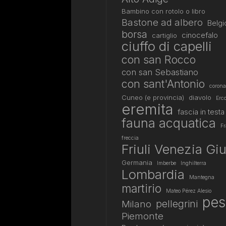
Bambino con rotolo o libro
Bastone ad albero
Belgi
borsa
cinocefalo
cartiglio
ciuffo di capelli
con san Rocco
con san Sebastiano
con sant'Antonio
corona
Cuneo (e provincia)
diavolo
Erco
eremita
fascia in testa
fauna acquatica
Fr
freccia
Friuli Venezia Giu
Germania
Imberbe
Inghilterra
Lombardia
Mantegna
martirio
Mateo Pérez Alesio
pes
pellegrini
Milano
Piemonte