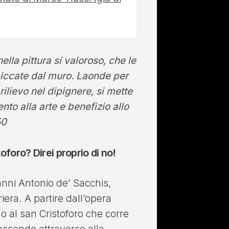
lla pittura sí valoroso, che le
piccate dal muro. Laonde per
 rilievo nel dipignere, si mette
nto alla arte e benefizio allo
50
oforo? Direi proprio di no!
nni Antonio de’ Sacchis,
iera. A partire dall’opera
no al san Cristoforo che corre