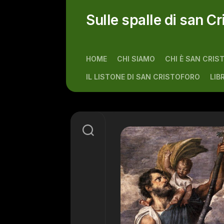
Skip
to
Sulle spalle di san Cr
content
HOME
CHI SIAMO
CHI È SAN CRIS
IL LISTONE DI SAN CRISTOFORO
LIB