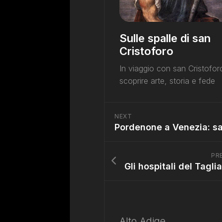
Sulle spalle di san
Cristoforo
In viaggio con san Cristofor
scoprire arte, storia e fede
NEXT
PR
Alto Adige