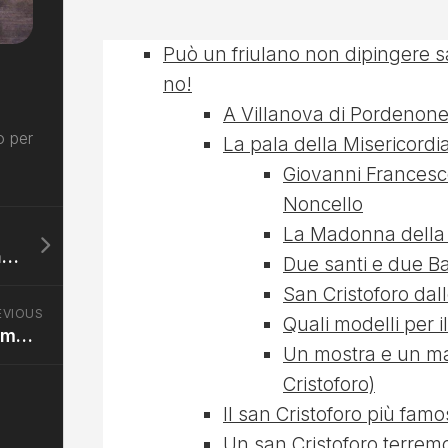
Può un friulano non dipingere sa
no!
A Villanova di Pordenon
o per
La pala della Misericord
Giovanni Francesco
Noncello
La Madonna della 
Pordenone a Venezia: san Cristoforo fra Tiziano e Lotto
Due santi e due B
San Cristoforo dal
EVIOUS
Quali modelli per 
Gli hospitali del Tagliamento e san Cristoforo
Un mostra e un ma
Cristoforo)
Il san Cristoforo più fam
Un san Cristoforo terremo