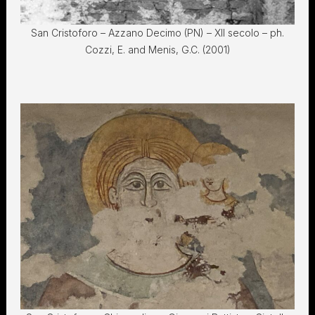
San Cristoforo – Azzano Decimo (PN) – XII secolo – ph.
Cozzi, E. and Menis, G.C. (2001)