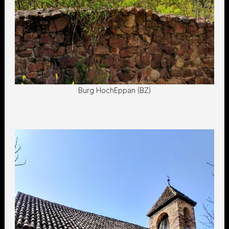
Burg HochEppan (BZ)