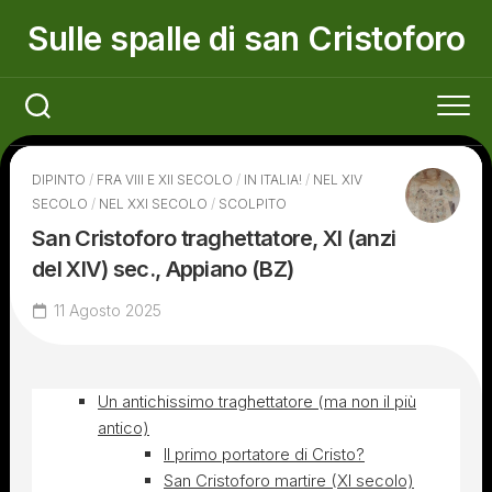
Skip
Sulle spalle di san Cristoforo
to
content
DIPINTO
/
FRA VIII E XII SECOLO
/
IN ITALIA!
/
NEL XIV
SECOLO
/
NEL XXI SECOLO
/
SCOLPITO
San Cristoforo traghettatore, XI (anzi
del XIV) sec., Appiano (BZ)
11 Agosto 2025
Un antichissimo traghettatore (ma non il più
antico)
Il primo portatore di Cristo?
San Cristoforo martire (XI secolo)