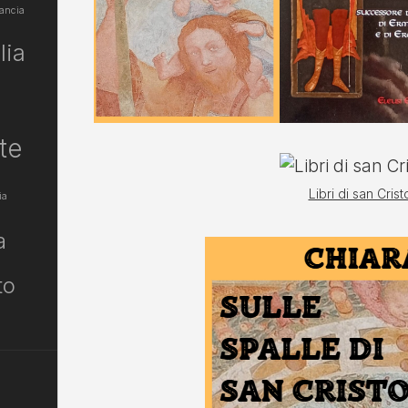
ancia
lia
te
Libri di san Cris
ia
a
to