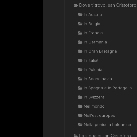
Dove ti trovo, san Cristoforo
In Austria
In Belgio
In Francia
In Germania
In Gran Bretagna
In Italia!
In Polonia
In Scandinavia
In Spagna e in Portogallo
In Svizzera
Nel mondo
Nell'est europeo
Nella penisola balcanica
La storia di san Cristoforo