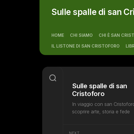
Skip
to
Sulle spalle di san Cr
content
HOME
CHI SIAMO
CHI È SAN CRIS
IL LISTONE DI SAN CRISTOFORO
LIB
Sulle spalle di san
Cristoforo
In viaggio con san Cristofor
scoprire arte, storia e fede
NEXT