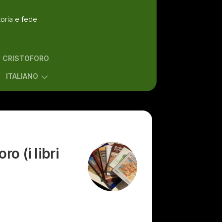
toria e fede
N CRISTOFORO
ITALIANO
ENGLISH
ITALIANO
ro (i libri