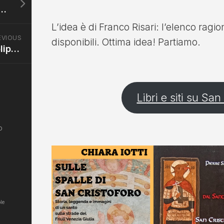
arione e la reliquia di san Cristoforo ad Urbania
L’idea è di Franco Risari: l’elenco ragio
EVIOUS
disponibili. Ottima idea! Partiamo.
San Cristoforo e un polipo eretico? A San Marco (Milano)
Libri e siti su San
o
le