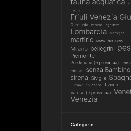
fauna acquatica
Fr
freccia
Friuli Venezia Giu
Germania
Imberbe
Inghilterra
Lombardia
Mantegna
martirio
Mateo Pérez Alesio
pes
pellegrini
Milano
Piemonte
Pordenone (e provincia)
Reliqu
senza Bambino
reliquiari
Spagn
sirena
Siviglia
Tiziano
Svizzera
Sudtirolo
Vene
Varese (e provincia)
Venezia
Categorie