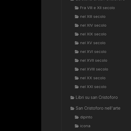
Fra VIII e XII secolo
nel XIII secolo
nel XIV secolo
nel XIX secolo
nel XV secolo
nel XVI secolo
nel XVII secolo
nel XVIII secolo
nel XX secolo
nel XXI secolo
Libri su san Cristoforo
San Cristoforo nell'arte
dipinto
icona