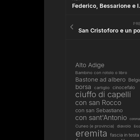
Federico, Bess
PR
Alto Adige
Bambino con rotolo o libro
Bastone ad albero
Belgi
borsa
cinocefalo
cartiglio
ciuffo di capelli
con san Rocco
con san Sebastiano
con sant'Antonio
corona
Cuneo (e provincia)
diavolo
Erco
eremita
fascia in testa