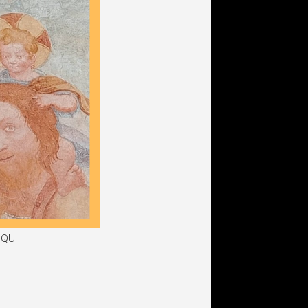
o
QUI