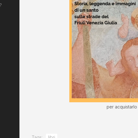
?
per acquistarl
Tags:
libri