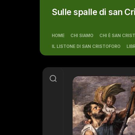
Skip
to
Sulle spalle di san Cr
content
HOME
CHI SIAMO
CHI È SAN CRIS
IL LISTONE DI SAN CRISTOFORO
LIB