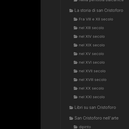
La storia di san Cristoforo
Fra VIII e XII secolo
nel XIII secolo
nel XIV secolo
nel XIX secolo
nel XV secolo
nel XVI secolo
nel XVII secolo
nel XVIII secolo
nel XX secolo
nel XXI secolo
Libri su san Cristoforo
San Cristoforo nell'arte
dipinto