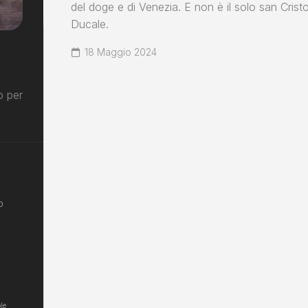
del doge e di Venezia. E non è il solo san Crist
Ducale.
18 Maggio 2024
o per
o
le