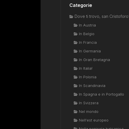
Categorie
Dove ti trovo, san Cristoforo
In Austria
In Belgio
In Francia
In Germania
In Gran Bretagna
In Italia!
In Polonia
In Scandinavia
In Spagna e in Portogallo
In Svizzera
Nel mondo
Nell'est europeo
Nella penisola balcanica