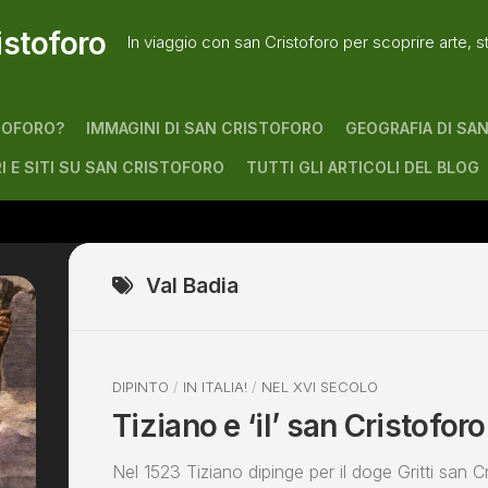
istoforo
In viaggio con san Cristoforo per scoprire arte, s
TOFORO?
IMMAGINI DI SAN CRISTOFORO
GEOGRAFIA DI SA
RI E SITI SU SAN CRISTOFORO
TUTTI GLI ARTICOLI DEL BLOG
Val Badia
DIPINTO
/
IN ITALIA!
/
NEL XVI SECOLO
Tiziano e ‘il’ san Cristofor
Nel 1523 Tiziano dipinge per il doge Gritti san C