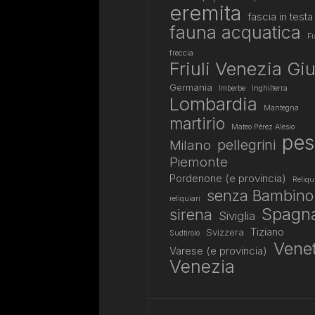
eremita
fascia in testa
fauna acquatica
Fr
freccia
Friuli Venezia Giu
Germania
Imberbe
Inghilterra
Lombardia
Mantegna
martirio
Mateo Pérez Alesio
pes
pellegrini
Milano
Piemonte
Pordenone (e provincia)
Reliqu
senza Bambino
reliquiari
Spagn
sirena
Siviglia
Tiziano
Svizzera
Sudtirolo
Vene
Varese (e provincia)
Venezia