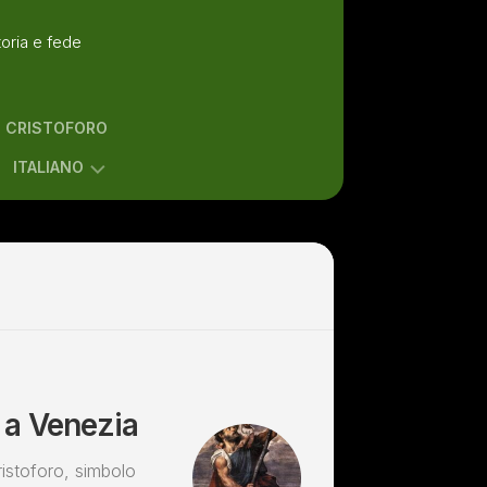
toria e fede
N CRISTOFORO
ITALIANO
ENGLISH
ITALIANO
o a Venezia
ristoforo, simbolo