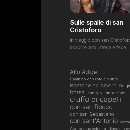
Sulle spalle di san
Cristoforo
In viaggio con san Cristofor
scoprire arte, storia e fede
Alto Adige
Bambino con rotolo o libro
Bastone ad albero
Belgi
borsa
cinocefalo
cartiglio
ciuffo di capelli
con san Rocco
con san Sebastiano
con sant'Antonio
corona
Cuneo (e provincia)
diavolo
Erco