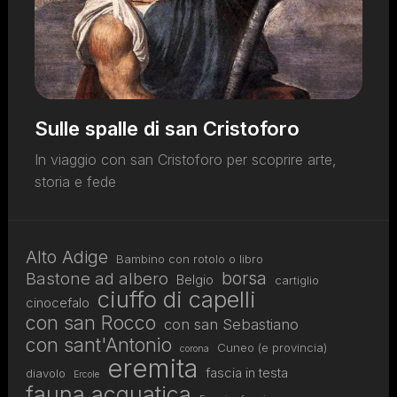
Sulle spalle di san Cristoforo
In viaggio con san Cristoforo per scoprire arte,
storia e fede
Alto Adige
Bambino con rotolo o libro
borsa
Bastone ad albero
Belgio
cartiglio
ciuffo di capelli
cinocefalo
con san Rocco
con san Sebastiano
con sant'Antonio
Cuneo (e provincia)
corona
eremita
fascia in testa
diavolo
Ercole
fauna acquatica