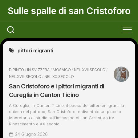
Skip
Sulle spalle di san Cristoforo
to
content
pittori migranti
DIPINTO
/
IN SVIZZERA
/
MOSAICO
/
NEL XVII SECOLO
/
NEL XVIII SECOLO
/
NEL XX SECOLO
San Cristoforo e i pittori migranti di
Cureglia in Canton Ticino
A Cureglia, in Canton Ticino, il paese dei pittori emigranti la
chiesa del patrono, San Cristoforo, è diventato un piccolo
laboratorio di studio sull’immagine di san Cristoforo fra
Rinascimento e XX secolo.
24 Giugno 2026