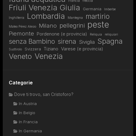
Francia
freccia
Friuli Venezia Giulia
Germania
Imberbe
Lombardia
martirio
Inghilterra
Mantegna
peste
pellegrini
Milano
Mateo Pérez Alesio
Piemonte
Pordenone (e provincia)
Reliquia
reliquiari
Spagna
senza Bambino
sirena
Siviglia
Tiziano
Varese (e provincia)
Svizzera
Sudtirolo
Venezia
Veneto
Categorie
Dove ti trovo, san Cristoforo?
In Austria
In Belgio
In Francia
In Germania