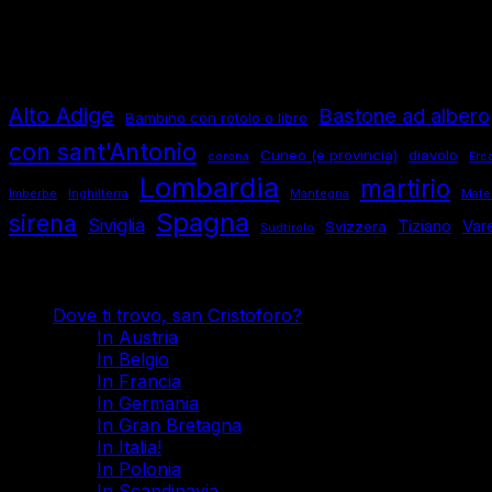
Sulle spalle di san Cristoforo
In viaggio con san Cristoforo per scoprire arte, storia e f
Alto Adige
Bastone ad albero
Bambino con rotolo o libro
con sant'Antonio
Cuneo (e provincia)
diavolo
corona
Erc
Lombardia
martirio
Imberbe
Inghilterra
Mantegna
Mate
Spagna
sirena
Siviglia
Tiziano
Var
Svizzera
Sudtirolo
Categorie
Dove ti trovo, san Cristoforo?
In Austria
In Belgio
In Francia
In Germania
In Gran Bretagna
In Italia!
In Polonia
In Scandinavia