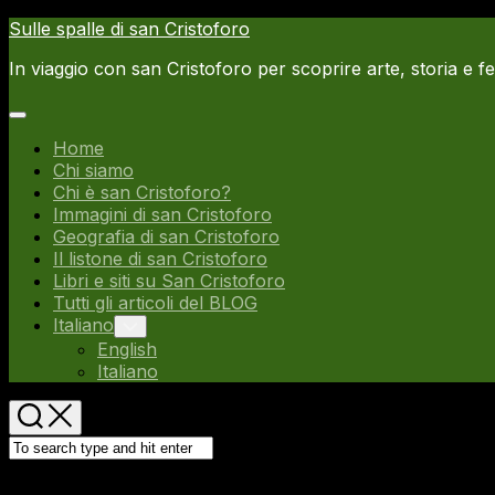
Skip
Sulle spalle di san Cristoforo
to
In viaggio con san Cristoforo per scoprire arte, storia e f
content
Expand
Menu
Home
Chi siamo
Chi è san Cristoforo?
Immagini di san Cristoforo
Geografia di san Cristoforo
Il listone di san Cristoforo
Libri e siti su San Cristoforo
Current
Tutti gli articoli del BLOG
Page
Current
Italiano
Toggle
Child
Parent
Page
English
Menu
Parent
Italiano