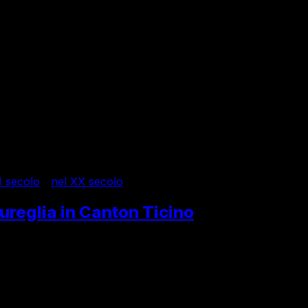
I secolo
/
nel XX secolo
Cureglia in Canton Ticino
 la chiesa del patrono, San Cristoforo, è diventato un piccol