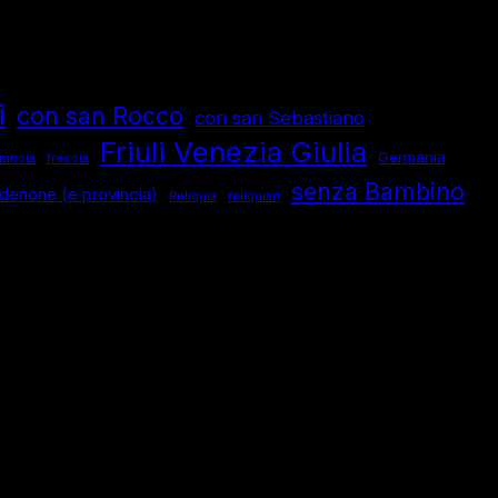
i
con san Rocco
con san Sebastiano
Friuli Venezia Giulia
Germania
rancia
freccia
senza Bambino
denone (e provincia)
Reliquia
reliquiari