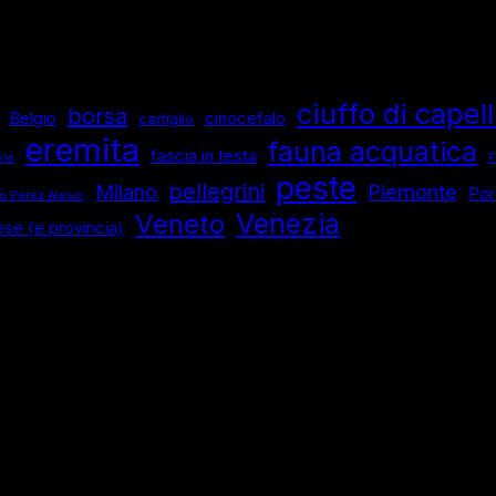
ede
ciuffo di capell
borsa
Belgio
cinocefalo
cartiglio
eremita
fauna acquatica
fascia in testa
ole
F
peste
pellegrini
Milano
Piemonte
Por
o Pérez Alesio
Venezia
Veneto
ese (e provincia)