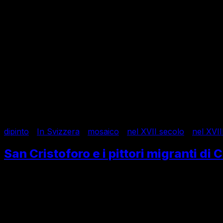
Cureglia
dipinto
/
In Svizzera
/
mosaico
/
nel XVII secolo
/
nel XVII
San Cristoforo e i pittori migranti di 
A Cureglia, in Canton Ticino, il paese dei pittori emigranti
Rinascimento e XX secolo.
24 Giugno 2026