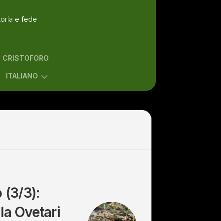
toria e fede
N CRISTOFORO
ITALIANO
ENGLISH
ITALIANO
 (3/3):
la Ovetari