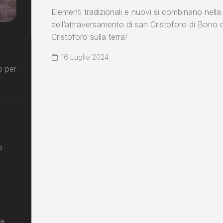
Elementi tradizionali e nuovi si combinano nella
dell’attraversamento di san Cristoforo di Bono 
Cristoforo sulla terra!
16 Luglio 2024
o per
o
le