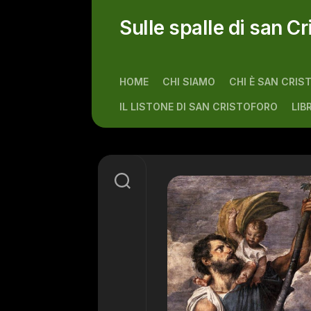
Skip
to
Sulle spalle di san Cr
content
HOME
CHI SIAMO
CHI È SAN CRIS
IL LISTONE DI SAN CRISTOFORO
LIB