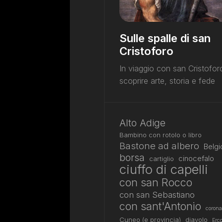
Sulle spalle di san
Cristoforo
In viaggio con san Cristofor
scoprire arte, storia e fede
Alto Adige
Bambino con rotolo o libro
Bastone ad albero
Belgi
borsa
cinocefalo
cartiglio
ciuffo di capelli
con san Rocco
con san Sebastiano
con sant'Antonio
corona
Cuneo (e provincia)
diavolo
Erco