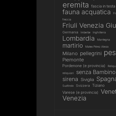
eremita
fascia in testa
fauna acquatica
Fr
freccia
Friuli Venezia Giu
Germania
Imberbe
Inghilterra
Lombardia
Mantegna
martirio
Mateo Pérez Alesio
pes
pellegrini
Milano
Piemonte
Pordenone (e provincia)
Reliqu
senza Bambino
reliquiari
Spagn
sirena
Siviglia
Tiziano
Svizzera
Sudtirolo
Vene
Varese (e provincia)
Venezia