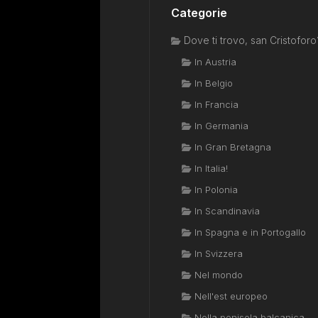
Categorie
Dove ti trovo, san Cristoforo
In Austria
In Belgio
In Francia
In Germania
In Gran Bretagna
In Italia!
In Polonia
In Scandinavia
In Spagna e in Portogallo
In Svizzera
Nel mondo
Nell'est europeo
Nella penisola balcanica