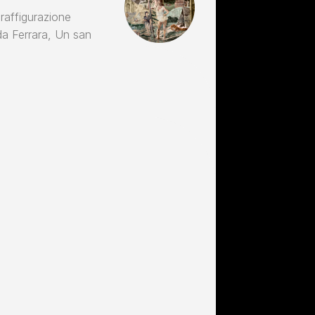
 raffigurazione
da Ferrara, Un san