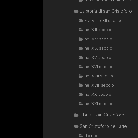
La storia di san Cristoforo
Fra VIII e XII secolo
nel XIII secolo
nel XIV secolo
nel XIX secolo
nel XV secolo
nel XVI secolo
nel XVII secolo
nel XVIII secolo
nel XX secolo
nel XXI secolo
Libri su san Cristoforo
San Cristoforo nell'arte
dipinto