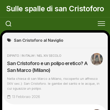
Skip
Sulle spalle di san Cristoforo
to
content
San Cristoforo al Naviglio
DIPINTO
/
IN ITALIA!
/
NEL XIV SECOLO
San Cristoforo e un polipo eretico? A
San Marco (Milano)
Nella chiesa di san Marco a Milano, riscoperto un affresco
(XIV sec.): San Cristoforo. le gambe del santo e le acque, in
cui sguazza un polipo.
13 Febbraio 2026