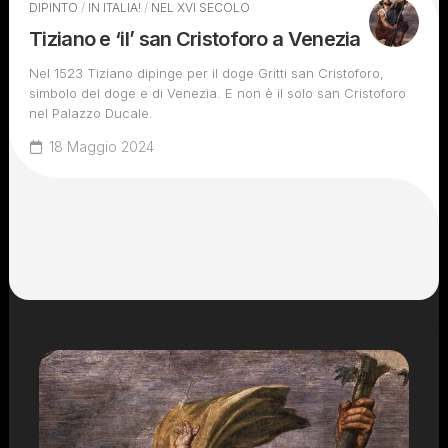
DIPINTO
/
IN ITALIA!
/
NEL XVI SECOLO
Tiziano e ‘il’ san Cristoforo a Venezia
Nel 1523 Tiziano dipinge per il doge Gritti san Cristoforo,
simbolo del doge e di Venezia. E non è il solo san Cristoforo
nel Palazzo Ducale.
18 Maggio 2024