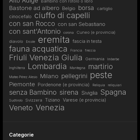
Alto Adige
Bambino con rotolo o libro
borsa
Bastone ad albero
Belgio
cartiglio
ciuffo di capelli
cinocefalo
con san Rocco
con san Sebastiano
con sant'Antonio
Cuneo (e provincia)
corona
eremita
fascia in testa
diavolo
Ercole
fauna acquatica
Francia
freccia
Friuli Venezia Giulia
Germania
Imberbe
Lombardia
martirio
Inghilterra
Mantegna
peste
pellegrini
Milano
Mateo Pérez Alesio
Piemonte
Pordenone (e provincia)
Reliquia
reliquiari
Spagna
senza Bambino
sirena
Siviglia
Tiziano
Varese (e provincia)
Svizzera
Sudtirolo
Venezia
Veneto
Categorie