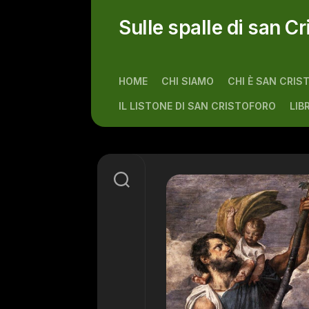
Skip
to
Sulle spalle di san Cr
content
HOME
CHI SIAMO
CHI È SAN CRIS
IL LISTONE DI SAN CRISTOFORO
LIB