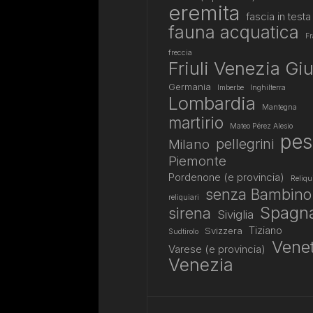
eremita
fascia in testa
fauna acquatica
Fr
freccia
Friuli Venezia Giu
Germania
Imberbe
Inghilterra
Lombardia
Mantegna
martirio
Mateo Pérez Alesio
pes
pellegrini
Milano
Piemonte
Pordenone (e provincia)
Reliqu
senza Bambino
reliquiari
Spagn
sirena
Siviglia
Tiziano
Svizzera
Sudtirolo
Vene
Varese (e provincia)
Venezia