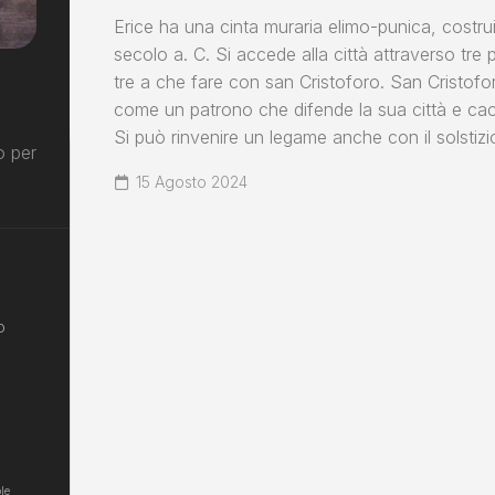
Erice ha una cinta muraria elimo-punica, costruita 
secolo a. C. Si accede alla città attraverso tre 
tre a che fare con san Cristoforo. San Cristof
come un patrono che difende la sua città e cacc
Si può rinvenire un legame anche con il solstizi
o per
15 Agosto 2024
o
le