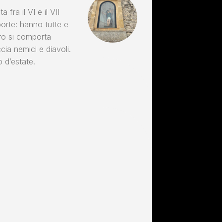
fra il VI e il VII
porte: hanno tutte e
oro si comporta
ia nemici e diavoli.
o d’estate.