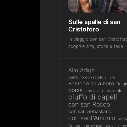
Sulle spalle di san
Cristoforo
In viaggio con san Cristofor
scoprire arte, storia e fede
Alto Adige
Bambino con rotolo o libro
Bastone ad albero
Belgi
borsa
cinocefalo
cartiglio
ciuffo di capelli
con san Rocco
con san Sebastiano
con sant'Antonio
corona
Cuneo (e provincia)
diavolo
Erco