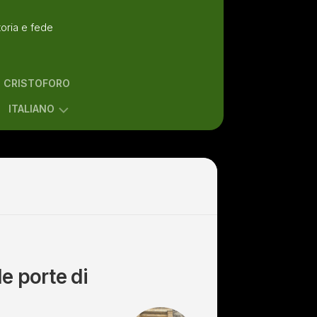
toria e fede
N CRISTOFORO
ITALIANO
ENGLISH
ITALIANO
le porte di