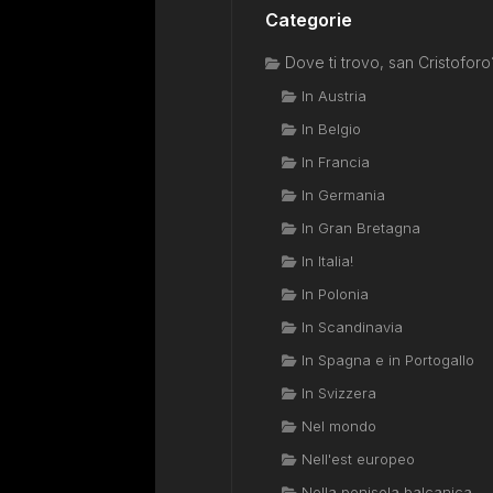
Categorie
Dove ti trovo, san Cristoforo
In Austria
In Belgio
In Francia
In Germania
In Gran Bretagna
In Italia!
In Polonia
In Scandinavia
In Spagna e in Portogallo
In Svizzera
Nel mondo
Nell'est europeo
Nella penisola balcanica