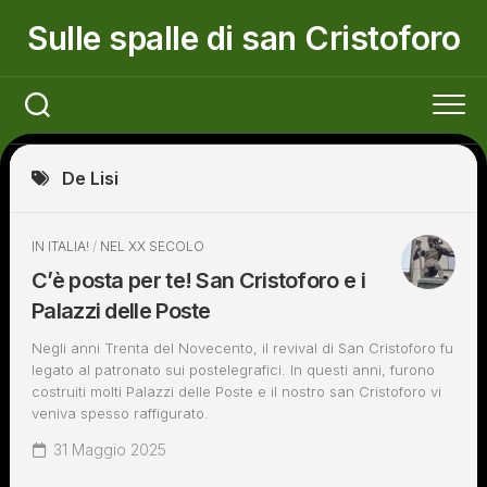
Skip
Sulle spalle di san Cristoforo
to
content
De Lisi
IN ITALIA!
/
NEL XX SECOLO
C’è posta per te! San Cristoforo e i
Palazzi delle Poste
Negli anni Trenta del Novecento, il revival di San Cristoforo fu
legato al patronato sui postelegrafici. In questi anni, furono
costruiti molti Palazzi delle Poste e il nostro san Cristoforo vi
veniva spesso raffigurato.
31 Maggio 2025