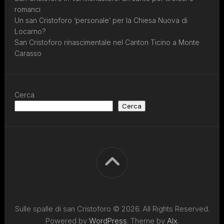
romanci
Un san Cristoforo ‘personale’ per la Chiesa Nuova di
Locarno?
San Cristoforo rinascimentale nel Canton Ticino a Monte
Carasso
Cerca
Cerca
Sulle spalle di san Cristoforo © 2026. All Rights Reserved.
Powered by
WordPress
. Theme by
Alx
.