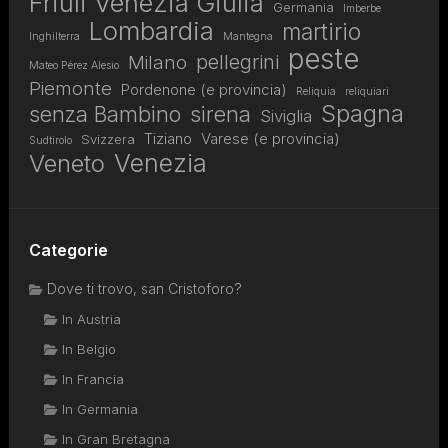
Friuli Venezia Giulia
Germania
Imberbe
Lombardia
martirio
Inghilterra
Mantegna
peste
pellegrini
Milano
Mateo Pérez Alesio
Piemonte
Pordenone (e provincia)
Reliquia
reliquiari
Spagna
senza Bambino
sirena
Siviglia
Tiziano
Varese (e provincia)
Svizzera
Sudtirolo
Venezia
Veneto
Categorie
Dove ti trovo, san Cristoforo?
In Austria
In Belgio
In Francia
In Germania
In Gran Bretagna