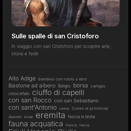
Sulle spalle di san Cristoforo
In viaggio con san Cristoforo per scoprire arte,
storia e fede
Alto Adige
Bambino con rotolo o libro
borsa
Bastone ad albero
Belgio
cartiglio
ciuffo di capelli
cinocefalo
con san Rocco
con san Sebastiano
con sant'Antonio
Cuneo (e provincia)
corona
eremita
fascia in testa
diavolo
Ercole
fauna acquatica
Francia
freccia