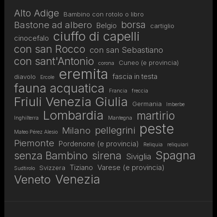
Alto Adige
Bambino con rotolo o libro
borsa
Bastone ad albero
Belgio
cartiglio
ciuffo di capelli
cinocefalo
con san Rocco
con san Sebastiano
con sant'Antonio
Cuneo (e provincia)
corona
eremita
fascia in testa
diavolo
Ercole
fauna acquatica
Francia
freccia
Friuli Venezia Giulia
Germania
Imberbe
Lombardia
martirio
Inghilterra
Mantegna
peste
pellegrini
Milano
Mateo Pérez Alesio
Piemonte
Pordenone (e provincia)
Reliquia
reliquiari
Spagna
senza Bambino
sirena
Siviglia
Tiziano
Varese (e provincia)
Svizzera
Sudtirolo
Venezia
Veneto