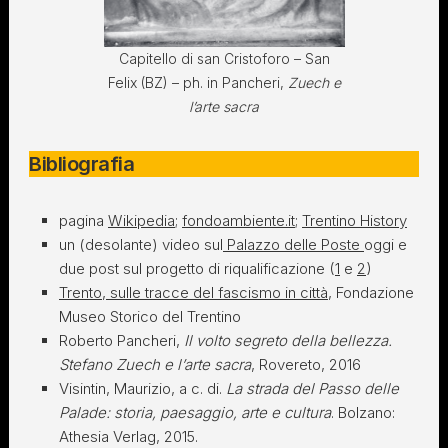
Capitello di san Cristoforo – San
Felix (BZ) – ph. in Pancheri,
Zuech e
l’arte sacra
Bibliografia
pagina
Wikipedia
;
fondoambiente.it
;
Trentino History
un (desolante) video sul
Palazzo delle Poste
oggi e
due post sul progetto di riqualificazione (
1
e
2
)
Trento, sulle tracce del fascismo in città
, Fondazione
Museo Storico del Trentino
Roberto Pancheri,
Il volto segreto della bellezza.
Stefano Zuech e l’arte sacra
, Rovereto, 2016
Visintin, Maurizio, a c. di.
La strada del Passo delle
Palade: storia, paesaggio, arte e cultura
. Bolzano:
Athesia Verlag, 2015.