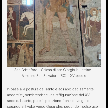
San Cristoforo – Chiesa di san Giorgio in Lemine –
Almenno San Salvatore (BG) – XV secolo
In base alla postura del santo e agli abiti decisamente
accorciati, sembrerebbe una raffigurazione del XV
secolo. Il santo, pure in posizione frontale, volge lo
sguardo e il volto verso Gesù che, secondo il solito uso