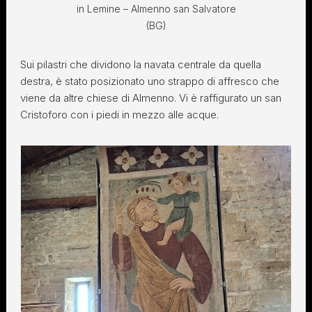
in Lemine – Almenno san Salvatore
(BG)
Sui pilastri che dividono la navata centrale da quella
destra, è stato posizionato uno strappo di affresco che
viene da altre chiese di Almenno. Vi è raffigurato un san
Cristoforo con i piedi in mezzo alle acque.