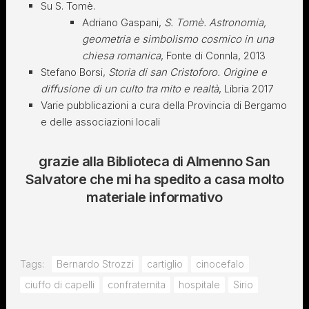
Su S. Tomè.
Adriano Gaspani,
S. Tomè. Astronomia,
geometria e simbolismo cosmico in una
chiesa romanica
, Fonte di Connla, 2013
Stefano Borsi,
Storia di san Cristoforo. Origine e
diffusione di un culto tra mito e realtà
, Libria 2017
Varie pubblicazioni a cura della Provincia di Bergamo
e delle associazioni locali
grazie alla Biblioteca di Almenno San
Salvatore che mi ha spedito a casa molto
materiale informativo
Tags:
Bernardo Strozzi
cartiglio
cinocefalo
ciuffo di capelli
confraternita
hospitale
Sirio