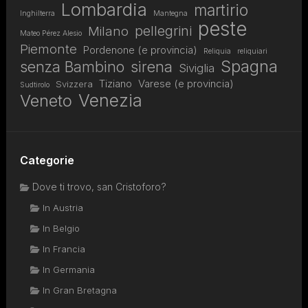
Lombardia
martirio
Inghilterra
Mantegna
peste
pellegrini
Milano
Mateo Pérez Alesio
Piemonte
Pordenone (e provincia)
Reliquia
reliquiari
Spagna
senza Bambino
sirena
Siviglia
Tiziano
Varese (e provincia)
Svizzera
Sudtirolo
Venezia
Veneto
Categorie
Dove ti trovo, san Cristoforo?
In Austria
In Belgio
In Francia
In Germania
In Gran Bretagna