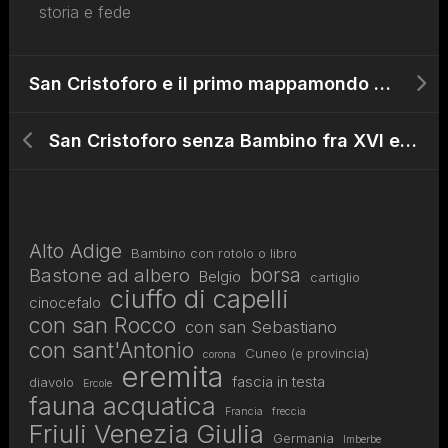
storia e fede
San Cristoforo e il primo mappamondo ad Anversa
San Cristoforo senza Bambino fra XVI e XVII secolo
Alto Adige
Bambino con rotolo o libro
borsa
Bastone ad albero
Belgio
cartiglio
ciuffo di capelli
cinocefalo
con san Rocco
con san Sebastiano
con sant'Antonio
Cuneo (e provincia)
corona
eremita
fascia in testa
diavolo
Ercole
fauna acquatica
Francia
freccia
Friuli Venezia Giulia
Germania
Imberbe