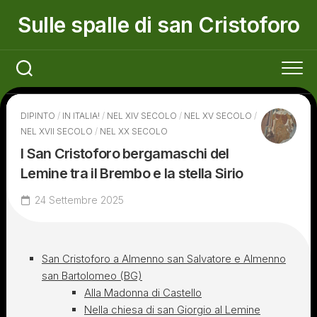
Skip
Sulle spalle di san Cristoforo
to
content
DIPINTO
/
IN ITALIA!
/
NEL XIV SECOLO
/
NEL XV SECOLO
/
NEL XVII SECOLO
/
NEL XX SECOLO
I San Cristoforo bergamaschi del
Lemine tra il Brembo e la stella Sirio
24 Settembre 2025
San Cristoforo a Almenno san Salvatore e Almenno
san Bartolomeo (BG)
Alla Madonna di Castello
Nella chiesa di san Giorgio al Lemine