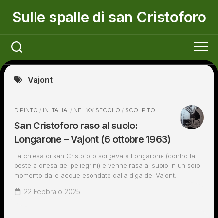
Skip
Sulle spalle di san Cristoforo
to
content
Vajont
DIPINTO
/
IN ITALIA!
/
NEL XX SECOLO
/
SCOLPITO
San Cristoforo raso al suolo:
Longarone – Vajont (6 ottobre 1963)
La chiesa di san Cristoforo sorgeva a Longarone (contro la
peste a difesa dei pellegrini) e venne rasa al suolo in un solo
momento dalle acque esondate dalla diga del Vajont.
22 Febbraio 2025