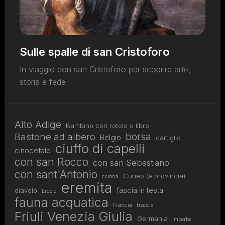
Sulle spalle di san Cristoforo
In viaggio con san Cristoforo per scoprire arte,
storia e fede
Alto Adige
Bambino con rotolo o libro
borsa
Bastone ad albero
Belgio
cartiglio
ciuffo di capelli
cinocefalo
con san Rocco
con san Sebastiano
con sant'Antonio
Cuneo (e provincia)
corona
eremita
fascia in testa
diavolo
Ercole
fauna acquatica
Francia
freccia
Friuli Venezia Giulia
Germania
Imberbe