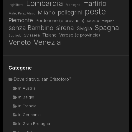
Lombardia
martirio
Inghilterra
Mantegna
peste
pellegrini
Milano
Mateo Pérez Alesio
Piemonte
Pordenone (e provincia)
Reliquia
reliquiari
Spagna
senza Bambino
sirena
Siviglia
Tiziano
Varese (e provincia)
Svizzera
Sudtirolo
Venezia
Veneto
Categorie
Dove ti trovo, san Cristoforo?
In Austria
In Belgio
In Francia
In Germania
In Gran Bretagna