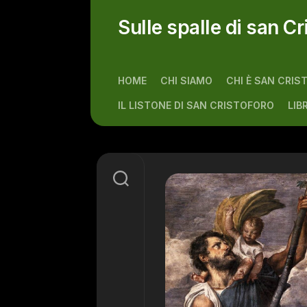
Skip
to
Sulle spalle di san Cr
content
HOME
CHI SIAMO
CHI È SAN CRIS
IL LISTONE DI SAN CRISTOFORO
LIB