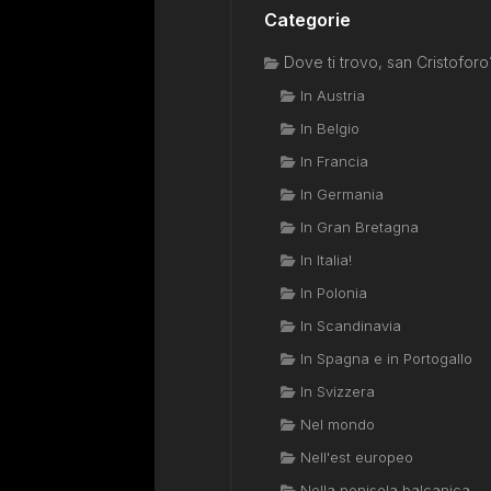
Categorie
Dove ti trovo, san Cristoforo
In Austria
In Belgio
In Francia
In Germania
In Gran Bretagna
In Italia!
In Polonia
In Scandinavia
In Spagna e in Portogallo
In Svizzera
Nel mondo
Nell'est europeo
Nella penisola balcanica