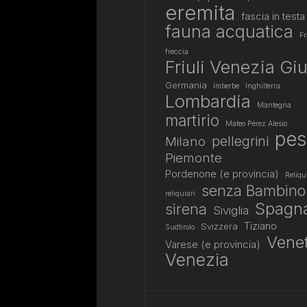
eremita
fascia in testa
fauna acquatica
Fr
freccia
Friuli Venezia Giu
Germania
Imberbe
Inghilterra
Lombardia
Mantegna
martirio
Mateo Pérez Alesio
pes
pellegrini
Milano
Piemonte
Pordenone (e provincia)
Reliqu
senza Bambino
reliquiari
Spagn
sirena
Siviglia
Tiziano
Svizzera
Sudtirolo
Vene
Varese (e provincia)
Venezia