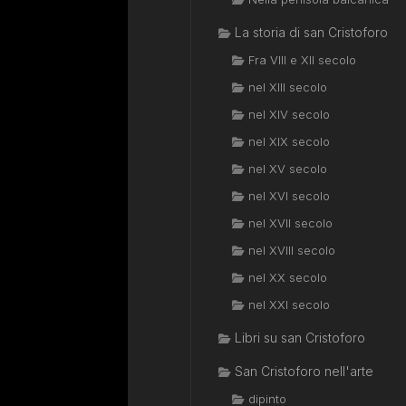
La storia di san Cristoforo
Fra VIII e XII secolo
nel XIII secolo
nel XIV secolo
nel XIX secolo
nel XV secolo
nel XVI secolo
nel XVII secolo
nel XVIII secolo
nel XX secolo
nel XXI secolo
Libri su san Cristoforo
San Cristoforo nell'arte
dipinto