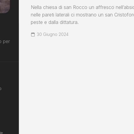
Nella chiesa di san Rocco un affresco nell’abs
nelle pareti laterali ci mostrano un san Cristofo
peste e dalla dittatura.
30 Giugno 2024
o per
o
le