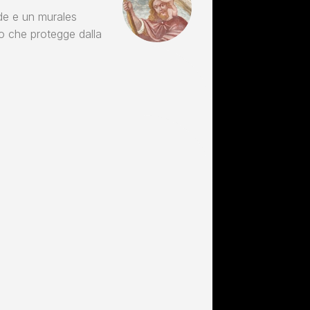
ide e un murales
ro che protegge dalla