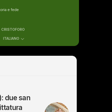
toria e fede
N CRISTOFORO
ITALIANO
ENGLISH
ITALIANO
): due san
ittatura