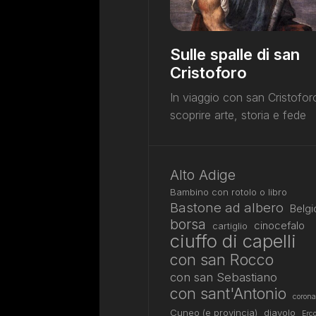
Sulle spalle di san
Cristoforo
In viaggio con san Cristofor
scoprire arte, storia e fede
Alto Adige
Bambino con rotolo o libro
Bastone ad albero
Belgi
borsa
cinocefalo
cartiglio
ciuffo di capelli
con san Rocco
con san Sebastiano
con sant'Antonio
corona
Cuneo (e provincia)
diavolo
Erco