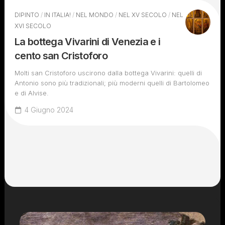
DIPINTO
/
IN ITALIA!
/
NEL MONDO
/
NEL XV SECOLO
/
NEL
XVI SECOLO
La bottega Vivarini di Venezia e i
cento san Cristoforo
Molti san Cristoforo uscirono dalla bottega Vivarini: quelli di
Antonio sono più tradizionali; più moderni quelli di Bartolomeo
e di Alvise.
4 Giugno 2024