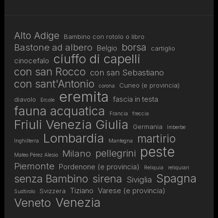
Alto Adige
Bambino con rotolo o libro
borsa
Bastone ad albero
Belgio
cartiglio
ciuffo di capelli
cinocefalo
con san Rocco
con san Sebastiano
con sant'Antonio
Cuneo (e provincia)
corona
eremita
fascia in testa
diavolo
Ercole
fauna acquatica
Francia
freccia
Friuli Venezia Giulia
Germania
Imberbe
Lombardia
martirio
Inghilterra
Mantegna
peste
pellegrini
Milano
Mateo Pérez Alesio
Piemonte
Pordenone (e provincia)
Reliquia
reliquiari
Spagna
senza Bambino
sirena
Siviglia
Tiziano
Varese (e provincia)
Svizzera
Sudtirolo
Venezia
Veneto