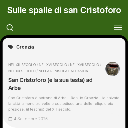
Skip
Sulle spalle di san Cristoforo
to
content
Croazia
NEL XIII SECOLO
/
NEL XVI SECOLO
/
NEL XVII SECOLO
/
NEL XX SECOLO
/
NELLA PENISOLA BALCANICA
San Cristoforo (e la sua testa) ad
Arbe
San Cristoforo è patrono di Arbe – Rab, in Croazia. Ha salvato
la città almeno tre volte e custodisce una delle reliquie più
preziose, (il teschio) del XIII secolo,
4 Settembre 2025