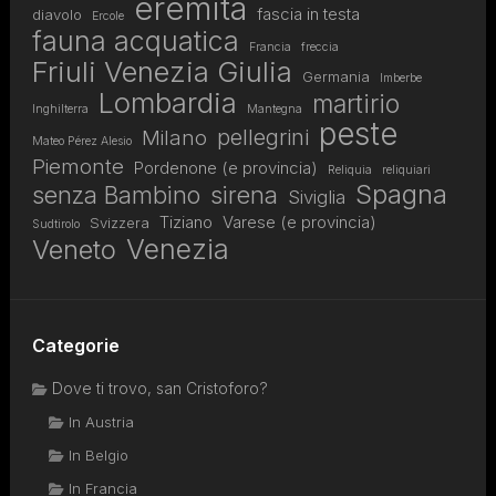
eremita
fascia in testa
diavolo
Ercole
fauna acquatica
Francia
freccia
Friuli Venezia Giulia
Germania
Imberbe
Lombardia
martirio
Inghilterra
Mantegna
peste
pellegrini
Milano
Mateo Pérez Alesio
Piemonte
Pordenone (e provincia)
Reliquia
reliquiari
Spagna
senza Bambino
sirena
Siviglia
Tiziano
Varese (e provincia)
Svizzera
Sudtirolo
Venezia
Veneto
Categorie
Dove ti trovo, san Cristoforo?
In Austria
In Belgio
In Francia