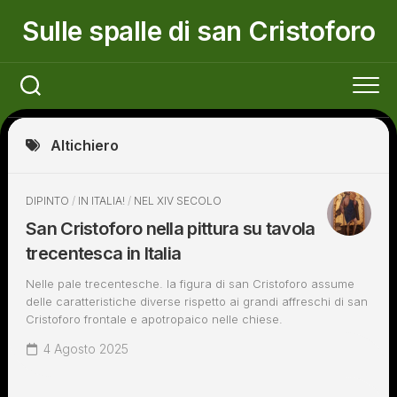
Skip
Sulle spalle di san Cristoforo
to
content
Altichiero
DIPINTO
/
IN ITALIA!
/
NEL XIV SECOLO
San Cristoforo nella pittura su tavola
trecentesca in Italia
Nelle pale trecentesche. la figura di san Cristoforo assume
delle caratteristiche diverse rispetto ai grandi affreschi di san
Cristoforo frontale e apotropaico nelle chiese.
4 Agosto 2025