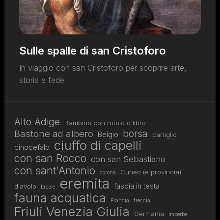
Sulle spalle di san Cristoforo
In viaggio con san Cristoforo per scoprire arte,
storia e fede
Alto Adige
Bambino con rotolo o libro
borsa
Bastone ad albero
Belgio
cartiglio
ciuffo di capelli
cinocefalo
con san Rocco
con san Sebastiano
con sant'Antonio
Cuneo (e provincia)
corona
eremita
fascia in testa
diavolo
Ercole
fauna acquatica
Francia
freccia
Friuli Venezia Giulia
Germania
Imberbe