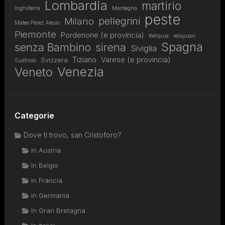
Lombardia
martirio
Inghilterra
Mantegna
peste
pellegrini
Milano
Mateo Pérez Alesio
Piemonte
Pordenone (e provincia)
Reliquia
reliquiari
Spagna
senza Bambino
sirena
Siviglia
Tiziano
Varese (e provincia)
Svizzera
Sudtirolo
Venezia
Veneto
Categorie
Dove ti trovo, san Cristoforo?
In Austria
In Belgio
In Francia
In Germania
In Gran Bretagna