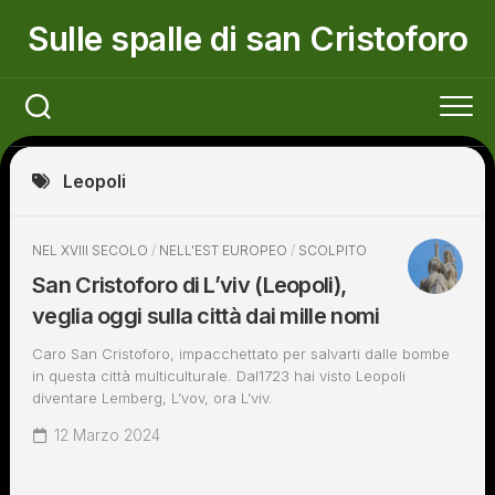
Skip
Sulle spalle di san Cristoforo
to
content
Leopoli
NEL XVIII SECOLO
/
NELL'EST EUROPEO
/
SCOLPITO
San Cristoforo di L’viv (Leopoli),
veglia oggi sulla città dai mille nomi
Caro San Cristoforo, impacchettato per salvarti dalle bombe
in questa città multiculturale. Dal1723 hai visto Leopoli
diventare Lemberg, L’vov, ora L’viv.
12 Marzo 2024