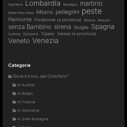
Lombardia
martirio
Inghilterra
Mantegna
peste
pellegrini
Milano
Mateo Pérez Alesio
Piemonte
Pordenone (e provincia)
Reliquia
reliquiari
Spagna
senza Bambino
sirena
Siviglia
Tiziano
Varese (e provincia)
Svizzera
Sudtirolo
Venezia
Veneto
Categorie
Dove ti trovo, san Cristoforo?
In Austria
In Belgio
In Francia
In Germania
In Gran Bretagna