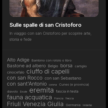
Sulle spalle di san Cristoforo
In viaggio con san Cristoforo per scoprire arte,
storia e fede
Alto Adige
Bambino con rotolo o libro
borsa
Bastone ad albero
Belgio
cartiglio
ciuffo di capelli
cinocefalo
con san Rocco
con san Sebastiano
con sant'Antonio
Cuneo (e provincia)
corona
eremita
fascia in testa
diavolo
Ercole
fauna acquatica
Francia
freccia
Friuli Venezia Giulia
Germania
Imberbe